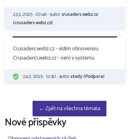
23.3. 2025 · 07:46 · autor
crusaders.webz.cz
(crusaders.webz.cz)
Crusaders.webz.cz - vidim obnovenou
Crusaders1.webz.cz - neni v systemu
24.3. 2025 · 12:30 · autor
xtedy (Podpora)
← Zpět na všechna témata
Nové příspěvky
Obnovení odstavených služeb