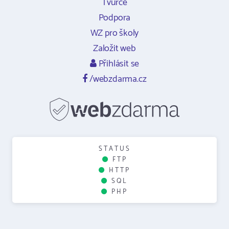
Tvůrce
Podpora
WZ pro školy
Založit web
Přihlásit se
/webzdarma.cz
STATUS
FTP
HTTP
SQL
PHP