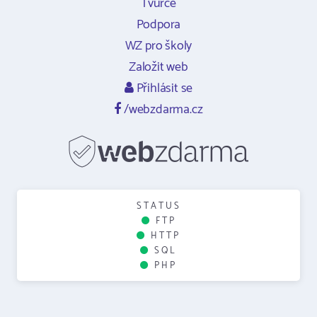
Tvůrce
Podpora
WZ pro školy
Založit web
Přihlásit se
/webzdarma.cz
STATUS
FTP
HTTP
SQL
PHP