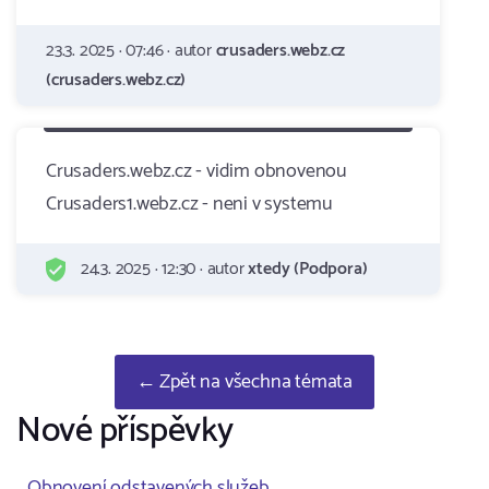
23.3. 2025 · 07:46 · autor
crusaders.webz.cz
(crusaders.webz.cz)
Crusaders.webz.cz - vidim obnovenou
Crusaders1.webz.cz - neni v systemu
24.3. 2025 · 12:30 · autor
xtedy (Podpora)
← Zpět na všechna témata
Nové příspěvky
Obnovení odstavených služeb