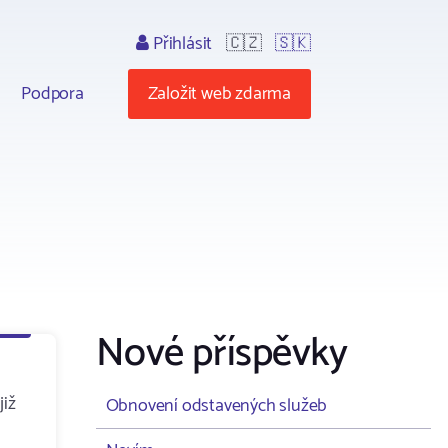
Přihlásit
🇨🇿
🇸🇰
Podpora
Založit web zdarma
Nové příspěvky
již
Obnovení odstavených služeb