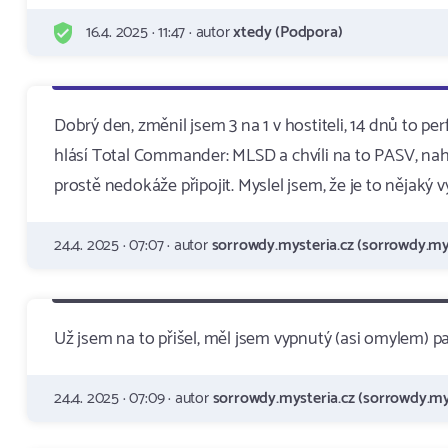
16.4. 2025 · 11:47 · autor
xtedy (Podpora)
Dobrý den, změnil jsem 3 na 1 v hostiteli, 14 dnů to pe
hlásí Total Commander: MLSD a chvíli na to PASV, nah
prostě nedokáže připojit. Myslel jsem, že je to nějaký 
24.4. 2025 · 07:07 · autor
sorrowdy.mysteria.cz (sorrowdy.mys
Už jsem na to přišel, měl jsem vypnutý (asi omylem) p
24.4. 2025 · 07:09 · autor
sorrowdy.mysteria.cz (sorrowdy.mys