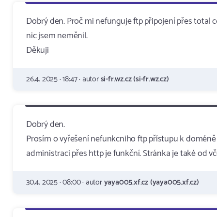
Dobrý den. Proč mi nefunguje ftp připojení přes tota
nic jsem neměnil.
Děkuji
26.4. 2025 · 18:47 · autor
si-fr.wz.cz (si-fr.wz.cz)
Dobrý den.
Prosím o vyřešení nefunkcniho ftp přístupu k doméně 
administraci přes http je funkční. Stránka je také od v
30.4. 2025 · 08:00 · autor
yaya005.xf.cz (yaya005.xf.cz)