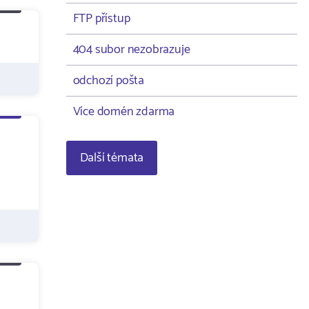
FTP přístup
404 subor nezobrazuje
odchozí pošta
Více domén zdarma
Další témata