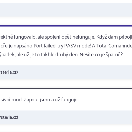
rfektně fungovalo, ale spojení opět nefunguje. Když dám připoji
oře je napsáno Port failed, try PASV mode! A Total Comannde
výpadek, ale už je to takhle druhý den. Nevíte co je špatně?
teria.cz)
asivní mod. Zapnul jsem a už funguje.
teria.cz)