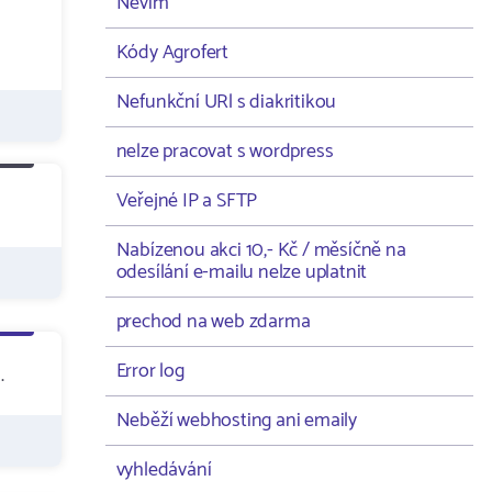
Nevím
Kódy Agrofert
Nefunkční URl s diakritikou
nelze pracovat s wordpress
Veřejné IP a SFTP
Nabízenou akci 10,- Kč / měsíčně na
odesílání e-mailu nelze uplatnit
prechod na web zdarma
Error log
.
Neběží webhosting ani emaily
vyhledávání