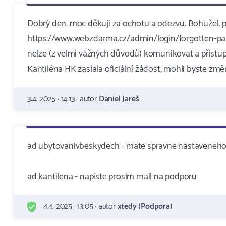
Dobrý den, moc děkuji za ochotu a odezvu. Bohužel, 
https://www.webzdarma.cz/admin/login/forgotten-pas
nelze (z velmi vážných důvodů) komunikovat a přístu
Kantiléna HK zaslala oficiální žádost, mohli byste změn
3.4. 2025 · 14:13 · autor
Daniel Jareš
ad ubytovanivbeskydech - mate spravne nastaveneho h
ad kantilena - napiste prosim mail na podporu
4.4. 2025 · 13:05 · autor
xtedy (Podpora)