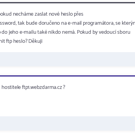
pokud necháme zaslat nové heslo přes
sword, tak bude doručeno na e-mail programátora, se kterým
p do jeho e-mailu také nikdo nemá. Pokud by vedoucí sboru
it ftp heslo? Děkuji
ostitele ftp1.webzdarma.cz ?