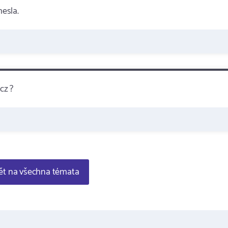
esla.
cz ?
t na všechna témata