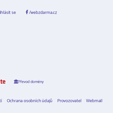
ihlásit se
/webzdarma.cz
Převod domény
í
Ochrana osobních údajů
Provozovatel
Webmail