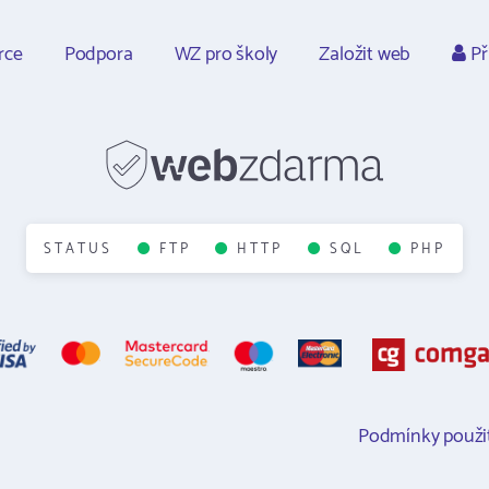
rce
Podpora
WZ pro školy
Založit web
Př
STATUS
FTP
HTTP
SQL
PHP
Podmínky použit