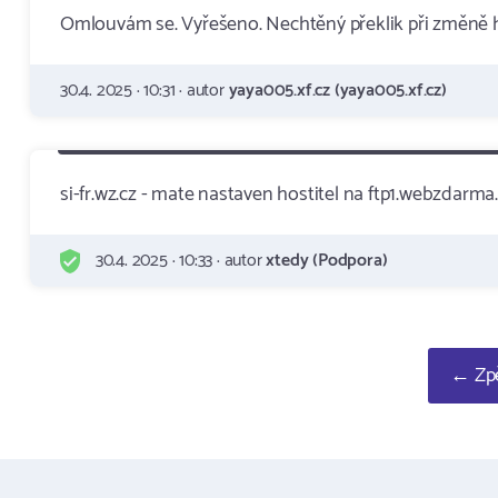
Omlouvám se. Vyřešeno. Nechtěný překlik při změně h
30.4. 2025 · 10:31 · autor
yaya005.xf.cz (yaya005.xf.cz)
si-fr.wz.cz - mate nastaven hostitel na ftp1.webzdarma.
30.4. 2025 · 10:33 · autor
xtedy (Podpora)
← Zpě