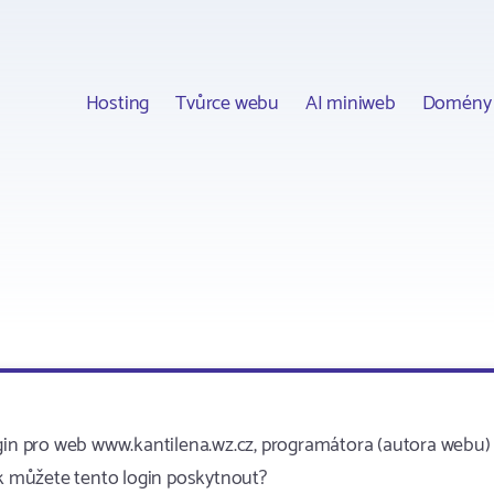
Hosting
Tvůrce webu
AI miniweb
Domény
gin pro web www.kantilena.wz.cz, programátora (autora webu) 
 můžete tento login poskytnout?