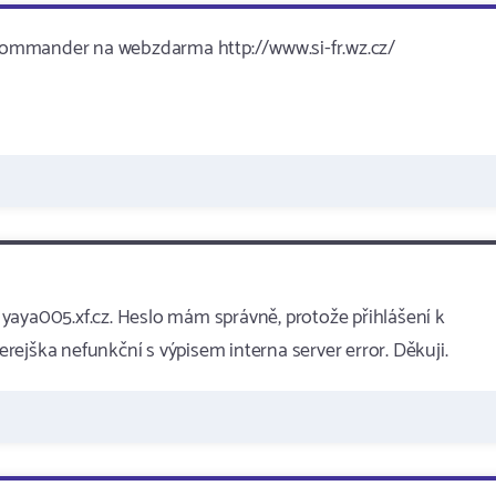
l commander na webzdarma http://www.si-fr.wz.cz/
yaya005.xf.cz. Heslo mám správně, protože přihlášení k
čerejška nefunkční s výpisem interna server error. Děkuji.