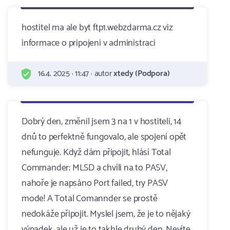
hostitel ma ale byt ftp1.webzdarma.cz viz
informace o pripojeni v administraci
16.4. 2025 · 11:47 · autor
xtedy (Podpora)
Dobrý den, změnil jsem 3 na 1 v hostiteli, 14
dnů to perfektně fungovalo, ale spojení opět
nefunguje. Když dám připojit, hlásí Total
Commander: MLSD a chvíli na to PASV,
nahoře je napsáno Port failed, try PASV
mode! A Total Comannder se prostě
nedokáže připojit. Myslel jsem, že je to nějaký
výpadek, ale už je to takhle druhý den. Nevíte