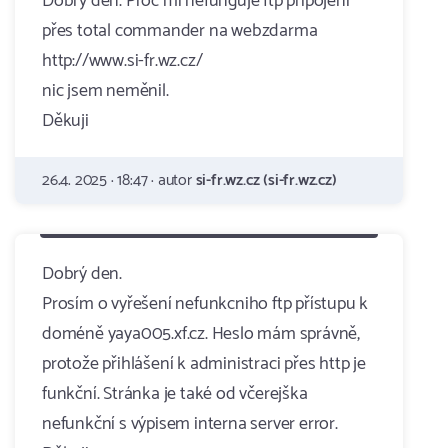
Dobrý den. Proč mi nefunguje ftp připojení
přes total commander na webzdarma
http://www.si-fr.wz.cz/
nic jsem neměnil.
Děkuji
26.4. 2025 · 18:47 · autor
si-fr.wz.cz (si-fr.wz.cz)
Dobrý den.
Prosím o vyřešení nefunkcniho ftp přístupu k
doméně yaya005.xf.cz. Heslo mám správně,
protože přihlášení k administraci přes http je
funkční. Stránka je také od včerejška
nefunkční s výpisem interna server error.