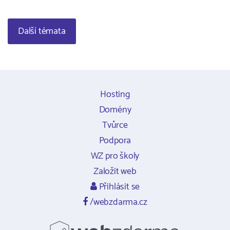
Další témata
Hosting
Domény
Tvůrce
Podpora
WZ pro školy
Založit web
Přihlásit se
/webzdarma.cz