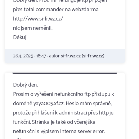
Dobrý den. Proč mi nefunguje ftp připojení
přes total commander na webzdarma
http://www.si-fr.wz.cz/
nic jsem neměnil.
Děkuji
26.4. 2025 · 18:47 · autor
si-fr.wz.cz (si-fr.wz.cz)
Dobrý den.
Prosím o vyřešení nefunkcniho ftp přístupu k
doméně yaya005.xf.cz. Heslo mám správně,
protože přihlášení k administraci přes http je
funkční. Stránka je také od včerejška
nefunkční s výpisem interna server error.