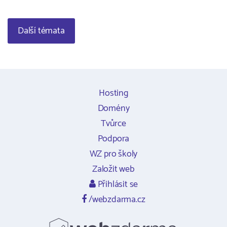
Další témata
Hosting
Domény
Tvůrce
Podpora
WZ pro školy
Založit web
Přihlásit se
/webzdarma.cz