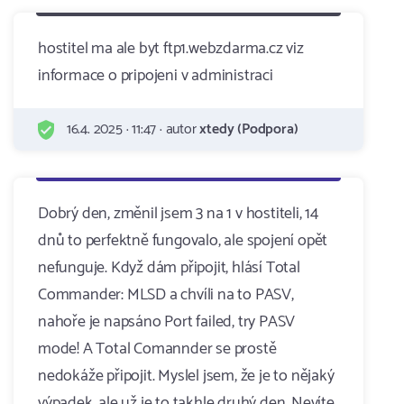
hostitel ma ale byt ftp1.webzdarma.cz viz
informace o pripojeni v administraci
16.4. 2025 · 11:47 · autor
xtedy (Podpora)
Dobrý den, změnil jsem 3 na 1 v hostiteli, 14
dnů to perfektně fungovalo, ale spojení opět
nefunguje. Když dám připojit, hlásí Total
Commander: MLSD a chvíli na to PASV,
nahoře je napsáno Port failed, try PASV
mode! A Total Comannder se prostě
nedokáže připojit. Myslel jsem, že je to nějaký
výpadek, ale už je to takhle druhý den. Nevíte