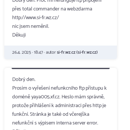
Dobrý den. Proč mi nefunguje ftp připojení
přes total commander na webzdarma
http://www.si-fr.wz.cz/
nic jsem neměnil.
Děkuji
26.4. 2025 · 18:47 · autor
si-fr.wz.cz (si-fr.wz.cz)
Dobrý den.
Prosím o vyřešení nefunkcniho ftp přístupu k
doméně yaya005.xf.cz. Heslo mám správně,
protože přihlášení k administraci přes http je
funkční. Stránka je také od včerejška
nefunkční s výpisem interna server error.