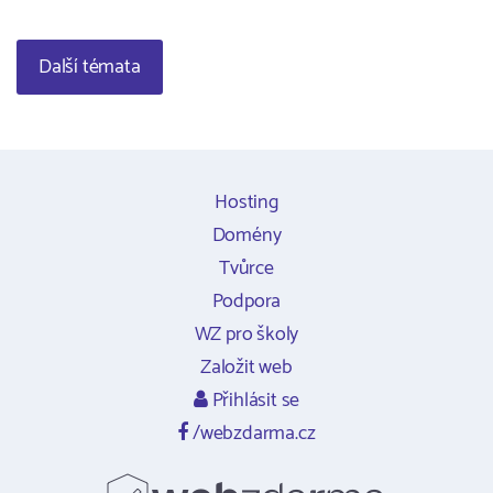
Další témata
Hosting
Domény
Tvůrce
Podpora
WZ pro školy
Založit web
Přihlásit se
/webzdarma.cz