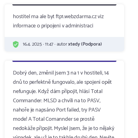
hostitel ma ale byt ftp1.webzdarma.cz viz
informace o pripojeni v administraci
16.4. 2025 · 11:47 · autor
xtedy (Podpora)
Dobrý den, změnil jsem 3 na 1 v hostiteli, 14
dnů to perfektně fungovalo, ale spojení opět
nefunguje. Když dám připojit, hlásí Total
Commander: MLSD a chvíli na to PASV,
nahoře je napsáno Port failed, try PASV
mode! A Total Comannder se prostě
nedokáže připojit. Myslel jsem, že je to nějaký
výpadek, ale už je to takhle druhý den. Nevíte