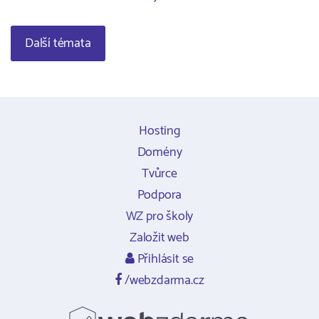
Další témata
Hosting
Domény
Tvůrce
Podpora
WZ pro školy
Založit web
Přihlásit se
/webzdarma.cz