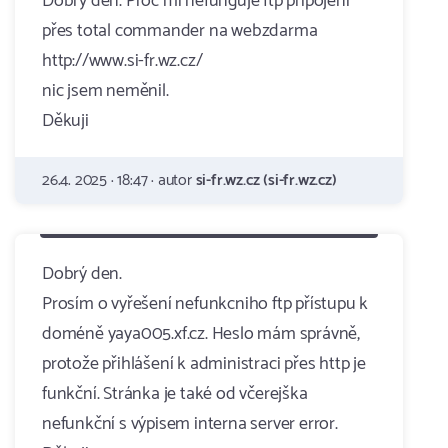
Dobrý den. Proč mi nefunguje ftp připojení
přes total commander na webzdarma
http://www.si-fr.wz.cz/
nic jsem neměnil.
Děkuji
26.4. 2025 · 18:47 · autor
si-fr.wz.cz (si-fr.wz.cz)
Dobrý den.
Prosím o vyřešení nefunkcniho ftp přístupu k
doméně yaya005.xf.cz. Heslo mám správně,
protože přihlášení k administraci přes http je
funkční. Stránka je také od včerejška
nefunkční s výpisem interna server error.