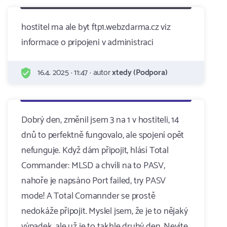
hostitel ma ale byt ftp1.webzdarma.cz viz
informace o pripojeni v administraci
16.4. 2025 · 11:47 · autor
xtedy (Podpora)
Dobrý den, změnil jsem 3 na 1 v hostiteli, 14
dnů to perfektně fungovalo, ale spojení opět
nefunguje. Když dám připojit, hlásí Total
Commander: MLSD a chvíli na to PASV,
nahoře je napsáno Port failed, try PASV
mode! A Total Comannder se prostě
nedokáže připojit. Myslel jsem, že je to nějaký
výpadek, ale už je to takhle druhý den. Nevíte