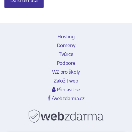
Další témata
Hosting
Domény
Tvůrce
Podpora
WZ pro školy
Založit web
Přihlásit se
/webzdarma.cz