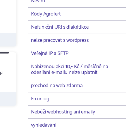
Nevím
Kódy Agrofert
Nefunkční URl s diakritikou
nelze pracovat s wordpress
Veřejné IP a SFTP
Nabízenou akci 10,- Kč / měsíčně na
odesílání e-mailu nelze uplatnit
ga
prechod na web zdarma
Error log
Neběží webhosting ani emaily
vyhledávání