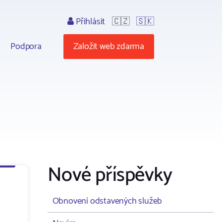
Přihlásit
🇨🇿
🇸🇰
Podpora
Založit web zdarma
Nové příspěvky
Obnovení odstavených služeb