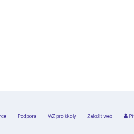
rce
Podpora
WZ pro školy
Založit web
Př