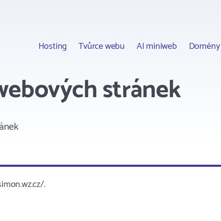
Hosting
Tvůrce webu
AI miniweb
Domény
webových stránek
ránek
imon.wz.cz/.