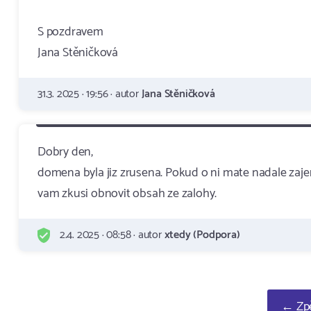
S pozdravem
Jana Stěničková
31.3. 2025 · 19:56 · autor
Jana Stěničková
Dobry den,
domena byla jiz zrusena. Pokud o ni mate nadale zajem
vam zkusi obnovit obsah ze zalohy.
2.4. 2025 · 08:58 · autor
xtedy (Podpora)
← Zpě