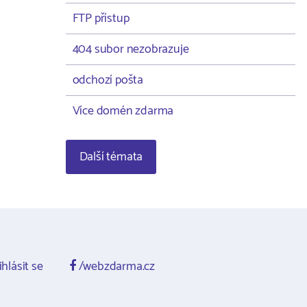
FTP přístup
404 subor nezobrazuje
odchozí pošta
Více domén zdarma
Další témata
ihlásit se
/webzdarma.cz