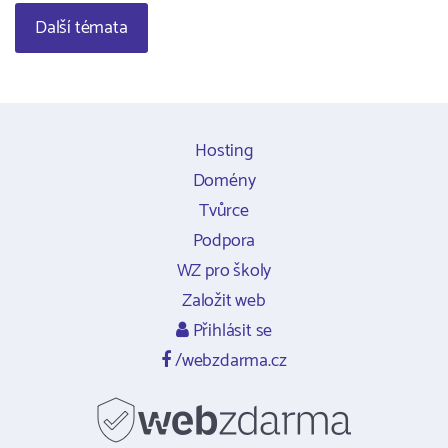
Další témata
Hosting
Domény
Tvůrce
Podpora
WZ pro školy
Založit web
Přihlásit se
/webzdarma.cz