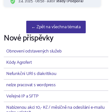
2.4. 2025 · 08:58 · autor
xtedy (Podpora)
← Zpět na všechna témata
Nové příspěvky
Obnovení odstavených služeb
Kódy Agrofert
Nefunkční URl s diakritikou
nelze pracovat s wordpress
Veřejné IP a SFTP
Nabízenou akci 10,- Kč / měsíčně na odesílání e-mailu