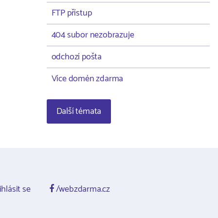
FTP přístup
404 subor nezobrazuje
odchozí pošta
Více domén zdarma
Další témata
ihlásit se
/webzdarma.cz