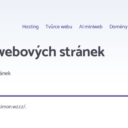
Hosting
Tvůrce webu
AI miniweb
Domény
webových stránek
ránek
imon.wz.cz/.