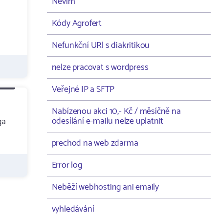
Nevím
Kódy Agrofert
Nefunkční URl s diakritikou
nelze pracovat s wordpress
Veřejné IP a SFTP
Nabízenou akci 10,- Kč / měsíčně na
odesílání e-mailu nelze uplatnit
ga
prechod na web zdarma
Error log
Neběží webhosting ani emaily
vyhledávání