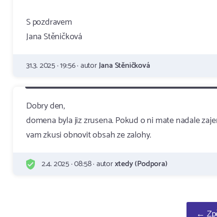
S pozdravem
Jana Stěničková
31.3. 2025 · 19:56 · autor
Jana Stěničková
Dobry den,
domena byla jiz zrusena. Pokud o ni mate nadale zajem
vam zkusi obnovit obsah ze zalohy.
2.4. 2025 · 08:58 · autor
xtedy (Podpora)
← Zpě