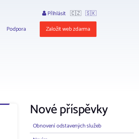
Přihlásit
🇨🇿
🇸🇰
Podpora
Založit web zdarma
Nové příspěvky
Obnovení odstavených služeb