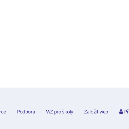
rce
Podpora
WZ pro školy
Založit web
Př