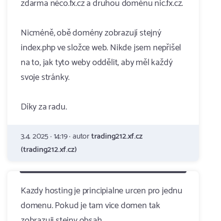
zdarma něco.fx.cz a druhou doménu nic.fx.cz.
Nicméně, obě domény zobrazují stejný
index.php ve složce web. Nikde jsem nepřišel
na to, jak tyto weby oddělit, aby měl každý
svoje stránky.
Díky za radu.
3.4. 2025 · 14:19 · autor
trading212.xf.cz
(trading212.xf.cz)
Kazdy hosting je principialne urcen pro jednu
domenu. Pokud je tam vice domen tak
zobrazuji stejny obsah.