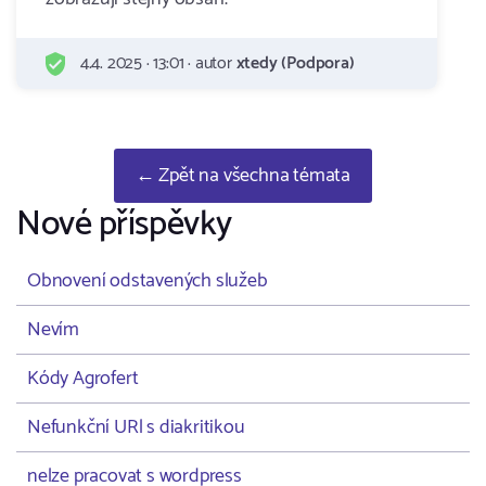
4.4. 2025 · 13:01 · autor
xtedy (Podpora)
← Zpět na všechna témata
Nové příspěvky
Obnovení odstavených služeb
Nevím
Kódy Agrofert
Nefunkční URl s diakritikou
nelze pracovat s wordpress