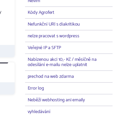
Nevím
y
Kódy Agrofert
Nefunkční URl s diakritikou
nelze pracovat s wordpress
Veřejné IP a SFTP
Nabízenou akci 10,- Kč / měsíčně na
odesílání e-mailu nelze uplatnit
prechod na web zdarma
Error log
Neběží webhosting ani emaily
vyhledávání