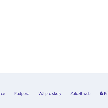
rce
Podpora
WZ pro školy
Založit web
Př