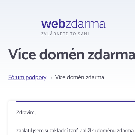
Webzdarma
ZVLÁDNETE TO SAMI
Více domén zdarm
Fórum podpory
→ Více domén zdarma
Zdravím,
zaplatil jsem si základní tarif. Zaližl si doménu zdarm