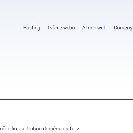
Hosting
Tvůrce webu
AI miniweb
Domény
a
a něco.fx.cz a druhou doménu nic.fx.cz.