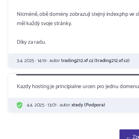
Nicméně, obě domény zobrazují stejný index.php ve slo
měl každý svoje stránky.
Díky za radu.
3.4. 2025 · 14:19 · autor
trading212.xf.cz (trading212.xf.cz)
Kazdy hosting je principialne urcen pro jednu domenu
4.4. 2025 · 13:01 · autor
xtedy (Podpora)
← Zpě