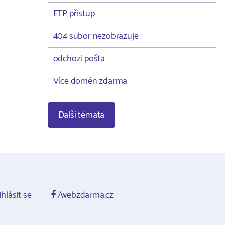
FTP přístup
404 subor nezobrazuje
odchozí pošta
Více domén zdarma
Další témata
ihlásit se
/webzdarma.cz