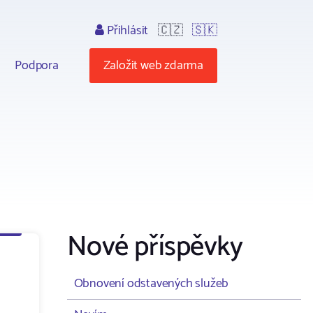
Přihlásit
🇨🇿
🇸🇰
Podpora
Založit web zdarma
Nové příspěvky
Obnovení odstavených služeb