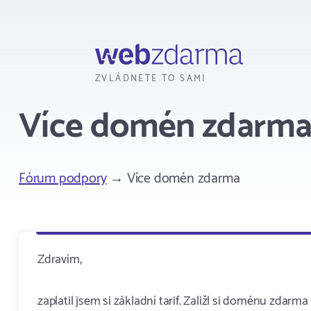
Webzdarma
ZVLÁDNETE TO SAMI
Více domén zdarm
Fórum podpory
→ Více domén zdarma
Zdravím,
zaplatil jsem si základní tarif. Zaližl si doménu zdarm