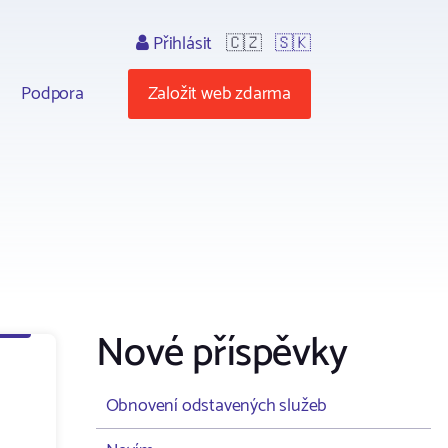
Přihlásit
🇨🇿
🇸🇰
Podpora
Založit web zdarma
Nové příspěvky
Obnovení odstavených služeb