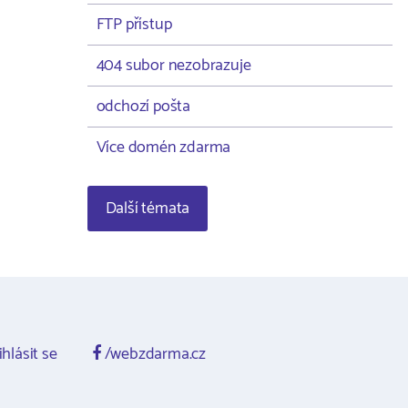
FTP přístup
404 subor nezobrazuje
odchozí pošta
Více domén zdarma
Další témata
ihlásit se
/webzdarma.cz