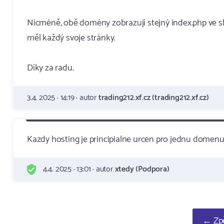
Nicméně, obě domény zobrazují stejný index.php ve slo
měl každý svoje stránky.
Díky za radu.
3.4. 2025 · 14:19 · autor
trading212.xf.cz (trading212.xf.cz)
Kazdy hosting je principialne urcen pro jednu domenu
4.4. 2025 · 13:01 · autor
xtedy (Podpora)
← Zpě