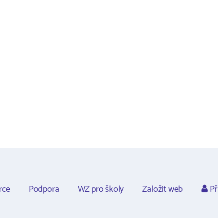
rce
Podpora
WZ pro školy
Založit web
Př