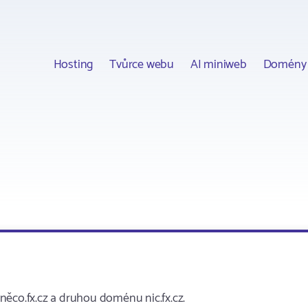
Hosting
Tvůrce webu
AI miniweb
Domény
a
a něco.fx.cz a druhou doménu nic.fx.cz.