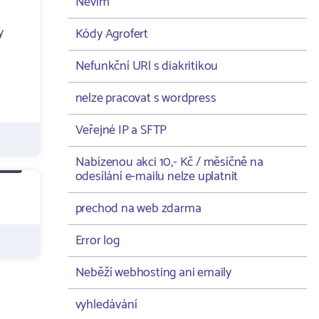
Nevím
y
Kódy Agrofert
Nefunkční URl s diakritikou
nelze pracovat s wordpress
Veřejné IP a SFTP
Nabízenou akci 10,- Kč / měsíčně na
odesílání e-mailu nelze uplatnit
prechod na web zdarma
Error log
Neběží webhosting ani emaily
vyhledávání