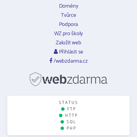
Domény
Tvůrce
Podpora
WZ pro školy
Založit web
Přihlásit se
/webzdarma.cz
STATUS
FTP
HTTP
SQL
PHP