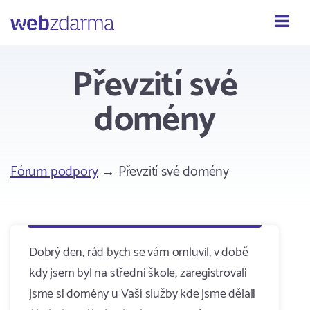
Webzdarma
Převzití své
domény
Fórum podpory
→ Převzití své domény
Dobrý den, rád bych se vám omluvil, v době
kdy jsem byl na střední škole, zaregistrovali
jsme si domény u Vaší služby kde jsme dělali