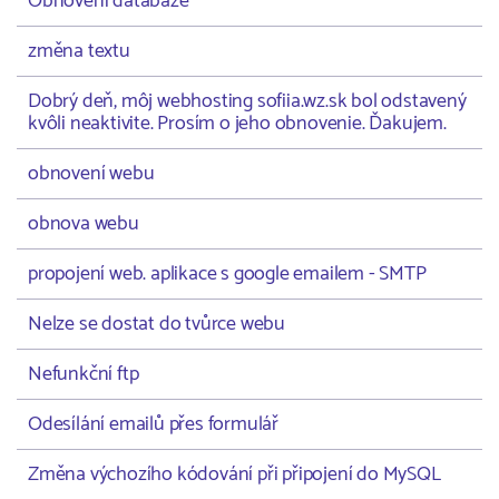
Obnovení databáze
změna textu
Dobrý deň, môj webhosting sofiia.wz.sk bol odstavený
kvôli neaktivite. Prosím o jeho obnovenie. Ďakujem.
obnovení webu
obnova webu
propojení web. aplikace s google emailem - SMTP
Nelze se dostat do tvůrce webu
Nefunkční ftp
Odesílání emailů přes formulář
Změna výchozího kódování při připojení do MySQL