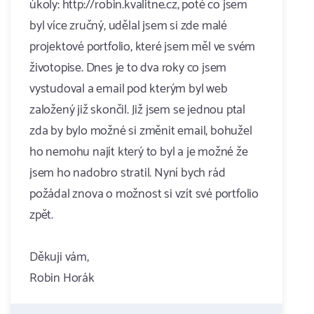
úkoly: http://robin.kvalitne.cz, poté co jsem
byl více zručný, udělal jsem si zde malé
projektové portfolio, které jsem měl ve svém
životopise. Dnes je to dva roky co jsem
vystudoval a email pod kterým byl web
založený již skončil. Již jsem se jednou ptal
zda by bylo možné si změnit email, bohužel
ho nemohu najít který to byl a je možné že
jsem ho nadobro stratil. Nyní bych rád
požádal znova o možnost si vzít své portfolio
zpět.
Děkuji vám,
Robin Horák