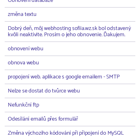
Obnovení databáze
změna textu
Dobrý deň, môj webhosting sofiia.wz.sk bol odstavený
kvôli neaktivite. Prosím o jeho obnovenie. Ďakujem.
obnovení webu
obnova webu
propojení web. aplikace s google emailem - SMTP
Nelze se dostat do tvůrce webu
Nefunkční ftp
Odesílání emailů přes formulář
Změna výchozího kódování při připojení do MySQL