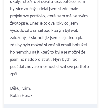
úkoly: http://robin.kvalitne.cz, poté co jsem
byl více zručný, udělal jsem si zde malé
projektové portfolio, které jsem měl ve svém
životopise. Dnes je to dva roky co jsem
vystudoval a email pod kterým byl web
založený již skončil. Již jsem se jednou ptal
zda by bylo možné si změnit email, bohužel
ho nemohu najít který to byl a je možné že
jsem ho nadobro stratil. Nyní bych rád
požádal znova o možnost si vzít své portfolio
zpět.
Děkuji vám,
Robin Horák