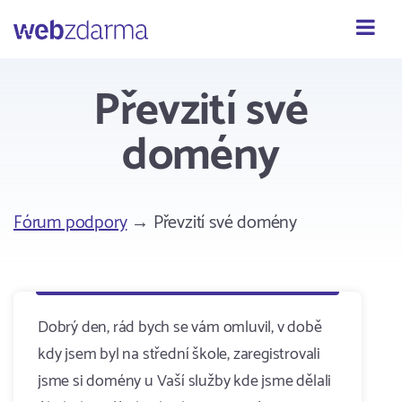
Webzdarma
Převzití své
domény
Fórum podpory
→ Převzití své domény
Dobrý den, rád bych se vám omluvil, v době
kdy jsem byl na střední škole, zaregistrovali
jsme si domény u Vaší služby kde jsme dělali