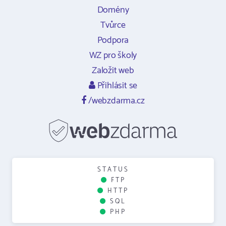
Domény
Tvůrce
Podpora
WZ pro školy
Založit web
Přihlásit se
/webzdarma.cz
STATUS
FTP
HTTP
SQL
PHP