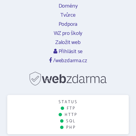
Domény
Tvůrce
Podpora
WZ pro školy
Založit web
Přihlásit se
/webzdarma.cz
STATUS
FTP
HTTP
SQL
PHP