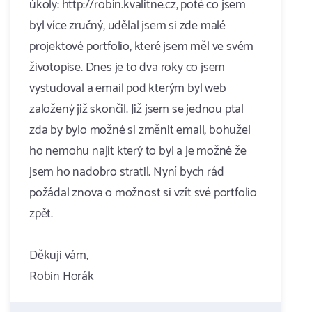
úkoly: http://robin.kvalitne.cz, poté co jsem
byl více zručný, udělal jsem si zde malé
projektové portfolio, které jsem měl ve svém
životopise. Dnes je to dva roky co jsem
vystudoval a email pod kterým byl web
založený již skončil. Již jsem se jednou ptal
zda by bylo možné si změnit email, bohužel
ho nemohu najít který to byl a je možné že
jsem ho nadobro stratil. Nyní bych rád
požádal znova o možnost si vzít své portfolio
zpět.
Děkuji vám,
Robin Horák