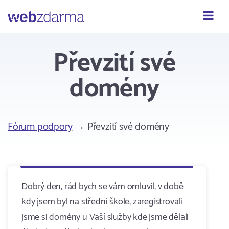
Webzdarma
Převzití své
domény
Fórum podpory
→ Převzití své domény
Dobrý den, rád bych se vám omluvil, v době
kdy jsem byl na střední škole, zaregistrovali
jsme si domény u Vaší služby kde jsme dělali