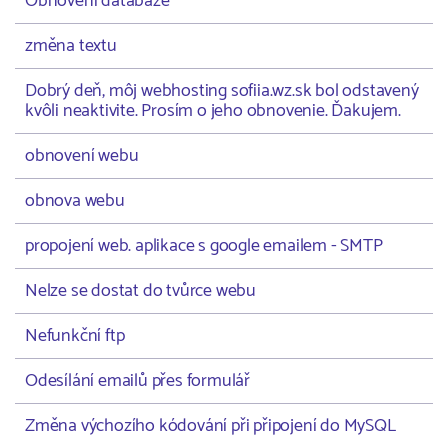
Obnovení databáze
změna textu
Dobrý deň, môj webhosting sofiia.wz.sk bol odstavený
kvôli neaktivite. Prosím o jeho obnovenie. Ďakujem.
obnovení webu
obnova webu
propojení web. aplikace s google emailem - SMTP
Nelze se dostat do tvůrce webu
Nefunkční ftp
Odesílání emailů přes formulář
Změna výchozího kódování při připojení do MySQL