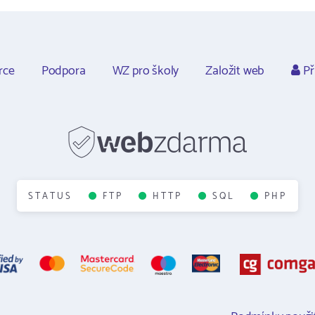
rce
Podpora
WZ pro školy
Založit web
Př
STATUS
FTP
HTTP
SQL
PHP