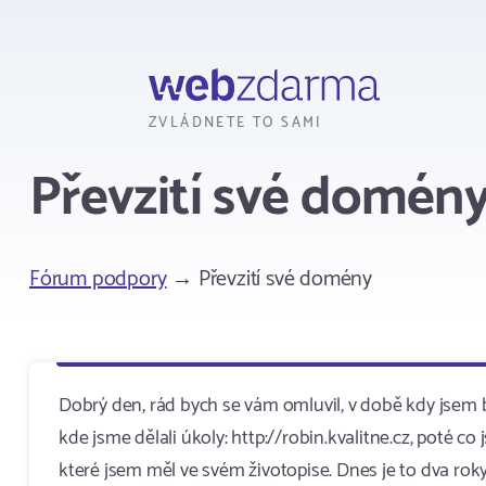
Webzdarma
ZVLÁDNETE TO SAMI
Převzití své domén
Fórum podpory
→ Převzití své domény
Dobrý den, rád bych se vám omluvil, v době kdy jsem by
kde jsme dělali úkoly: http://robin.kvalitne.cz, poté co
které jsem měl ve svém životopise. Dnes je to dva rok