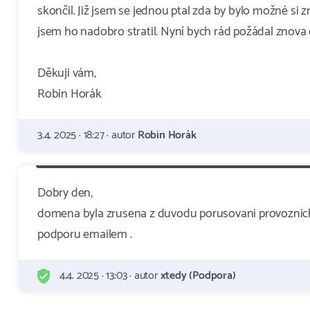
skončil. Již jsem se jednou ptal zda by bylo možné si 
jsem ho nadobro stratil. Nyní bych rád požádal znova o
Děkuji vám,
Robin Horák
3.4. 2025 · 18:27 · autor
Robin Horák
Dobry den,
domena byla zrusena z duvodu porusovani provoznich
podporu emailem .
4.4. 2025 · 13:03 · autor
xtedy (Podpora)