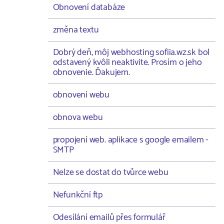
Obnovení databáze
změna textu
Dobrý deň, môj webhosting sofiia.wz.sk bol
odstavený kvôli neaktivite. Prosím o jeho
obnovenie. Ďakujem.
obnovení webu
obnova webu
propojení web. aplikace s google emailem -
SMTP
Nelze se dostat do tvůrce webu
Nefunkční ftp
Odesílání emailů přes formulář