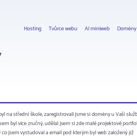
Hosting
Tvůrce webu
AI miniweb
Domény
y
l na střední škole, zaregistrovali jsme si domény u Vaší služ
 jsem byl více zručný, udělal jsem si zde malé projektové portfol
y co jsem vystudoval a email pod kterým byl web založený již