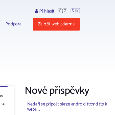
Přihlásit
🇨🇿
🇸🇰
Podpora
Založit web zdarma
Nové příspěvky
by
io,
Nedaří se připojit skrze android ttcmd ftp k
webu ..