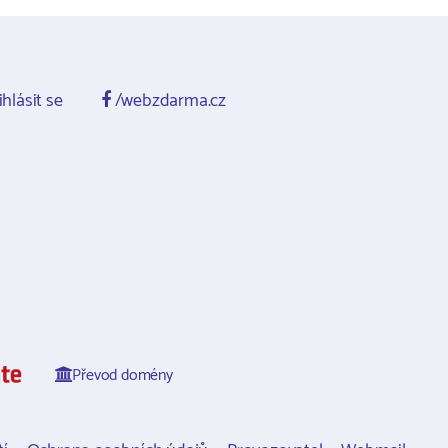
ihlásit se
/webzdarma.cz
Převod domény