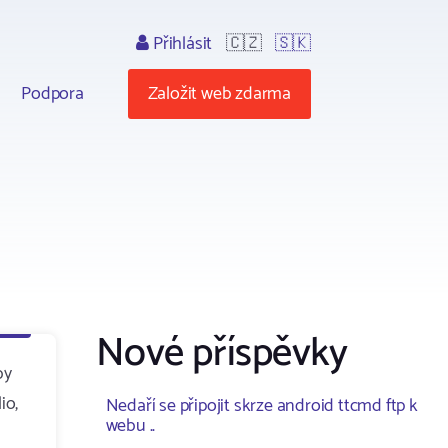
Přihlásit
🇨🇿
🇸🇰
Podpora
Založit web zdarma
Nové příspěvky
by
io,
Nedaří se připojit skrze android ttcmd ftp k
webu ..