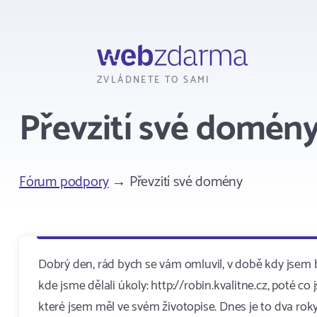
Webzdarma
ZVLÁDNETE TO SAMI
Převzití své domén
Fórum podpory
→ Převzití své domény
Dobrý den, rád bych se vám omluvil, v době kdy jsem by
kde jsme dělali úkoly: http://robin.kvalitne.cz, poté co
které jsem měl ve svém životopise. Dnes je to dva rok