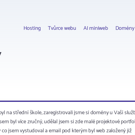
Hosting
Tvůrce webu
AI miniweb
Domény
y
l na střední škole, zaregistrovali jsme si domény u Vaší služ
 jsem byl více zručný, udělal jsem si zde malé projektové portfol
y co jsem vystudoval a email pod kterým byl web založený již