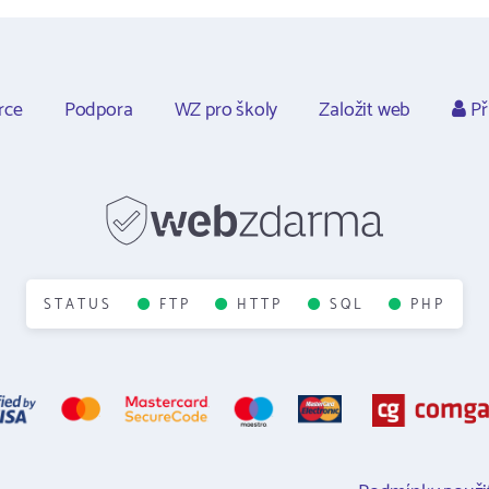
rce
Podpora
WZ pro školy
Založit web
Př
STATUS
FTP
HTTP
SQL
PHP