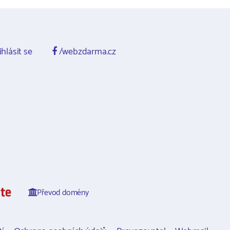
ihlásit se
/webzdarma.cz
Převod domény