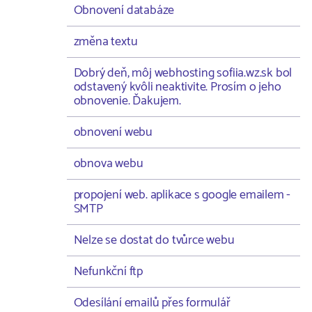
Obnovení databáze
změna textu
Dobrý deň, môj webhosting sofiia.wz.sk bol
odstavený kvôli neaktivite. Prosím o jeho
obnovenie. Ďakujem.
obnovení webu
obnova webu
propojení web. aplikace s google emailem -
SMTP
Nelze se dostat do tvůrce webu
Nefunkční ftp
Odesílání emailů přes formulář