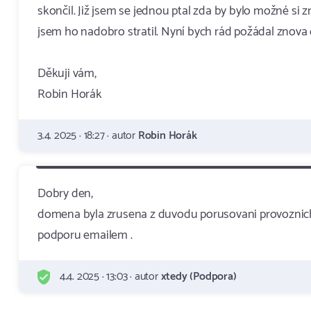
skončil. Již jsem se jednou ptal zda by bylo možné si 
jsem ho nadobro stratil. Nyní bych rád požádal znova o
Děkuji vám,
Robin Horák
3.4. 2025 · 18:27 · autor
Robin Horák
Dobry den,
domena byla zrusena z duvodu porusovani provoznich
podporu emailem .
4.4. 2025 · 13:03 · autor
xtedy (Podpora)