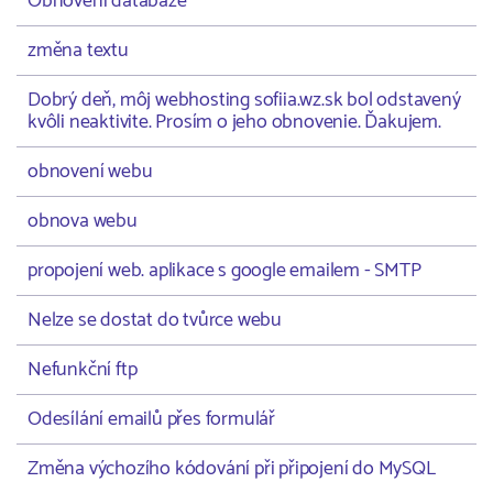
Obnovení databáze
změna textu
Dobrý deň, môj webhosting sofiia.wz.sk bol odstavený
kvôli neaktivite. Prosím o jeho obnovenie. Ďakujem.
obnovení webu
obnova webu
propojení web. aplikace s google emailem - SMTP
Nelze se dostat do tvůrce webu
Nefunkční ftp
Odesílání emailů přes formulář
Změna výchozího kódování při připojení do MySQL