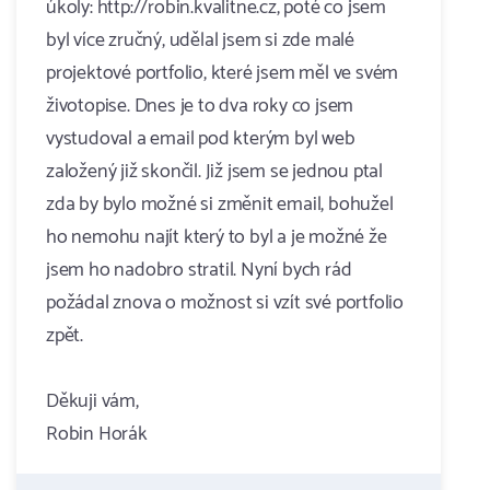
úkoly: http://robin.kvalitne.cz, poté co jsem
byl více zručný, udělal jsem si zde malé
projektové portfolio, které jsem měl ve svém
životopise. Dnes je to dva roky co jsem
vystudoval a email pod kterým byl web
založený již skončil. Již jsem se jednou ptal
zda by bylo možné si změnit email, bohužel
ho nemohu najít který to byl a je možné že
jsem ho nadobro stratil. Nyní bych rád
požádal znova o možnost si vzít své portfolio
zpět.
Děkuji vám,
Robin Horák