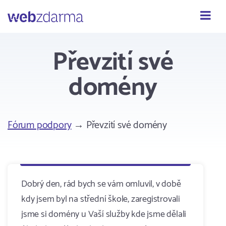
Webzdarma
Převzití své
domény
Fórum podpory
→ Převzití své domény
Dobrý den, rád bych se vám omluvil, v době
kdy jsem byl na střední škole, zaregistrovali
jsme si domény u Vaší služby kde jsme dělali