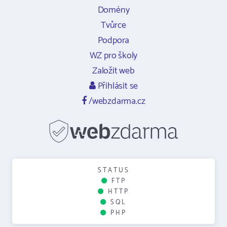
Domény
Tvůrce
Podpora
WZ pro školy
Založit web
Přihlásit se
/webzdarma.cz
STATUS
FTP
HTTP
SQL
PHP