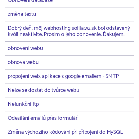
Obnovení databáze
změna textu
Dobrý deň, môj webhosting sofiia.wz.sk bol odstavený
kvôli neaktivite. Prosím o jeho obnovenie. Ďakujem.
obnovení webu
obnova webu
propojení web. aplikace s google emailem - SMTP
Nelze se dostat do tvůrce webu
Nefunkční ftp
Odesílání emailů přes formulář
Změna výchozího kódování při připojení do MySQL