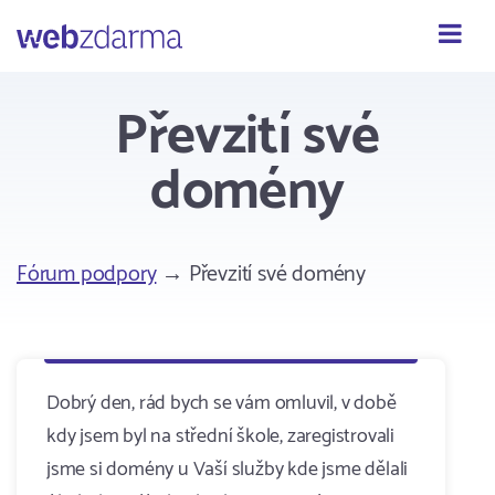
Webzdarma
Převzití své
domény
Fórum podpory
→ Převzití své domény
Dobrý den, rád bych se vám omluvil, v době
kdy jsem byl na střední škole, zaregistrovali
jsme si domény u Vaší služby kde jsme dělali