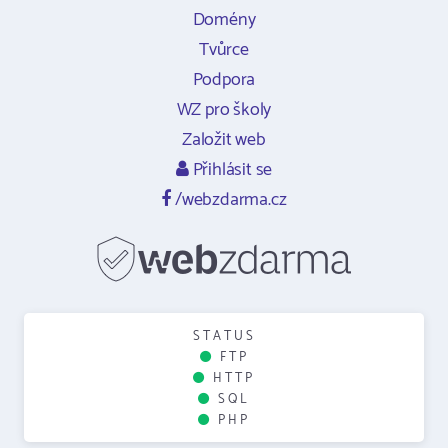
Domény
Tvůrce
Podpora
WZ pro školy
Založit web
Přihlásit se
/webzdarma.cz
STATUS
FTP
HTTP
SQL
PHP