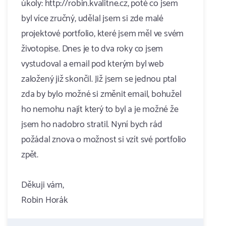
úkoly: http://robin.kvalitne.cz, poté co jsem
byl více zručný, udělal jsem si zde malé
projektové portfolio, které jsem měl ve svém
životopise. Dnes je to dva roky co jsem
vystudoval a email pod kterým byl web
založený již skončil. Již jsem se jednou ptal
zda by bylo možné si změnit email, bohužel
ho nemohu najít který to byl a je možné že
jsem ho nadobro stratil. Nyní bych rád
požádal znova o možnost si vzít své portfolio
zpět.
Děkuji vám,
Robin Horák