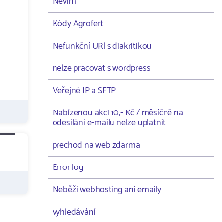
Nevím
Kódy Agrofert
Nefunkční URl s diakritikou
nelze pracovat s wordpress
Veřejné IP a SFTP
Nabízenou akci 10,- Kč / měsíčně na
odesílání e-mailu nelze uplatnit
prechod na web zdarma
Error log
Neběží webhosting ani emaily
vyhledávání