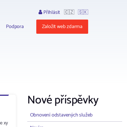
Přihlásit
🇨🇿
🇸🇰
Podpora
Založit web zdarma
Nové příspěvky
Obnovení odstavených služeb
e xy