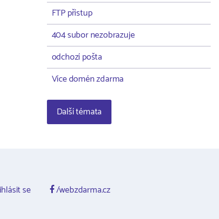
FTP přístup
404 subor nezobrazuje
odchozí pošta
Více domén zdarma
Další témata
ihlásit se
/webzdarma.cz