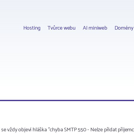
Hosting
Tvůrce webu
AI miniweb
Domény
u se vždy objeví hláška "chyba SMTP 550 - Nelze přidat příjemc