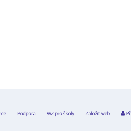
rce
Podpora
WZ pro školy
Založit web
Př