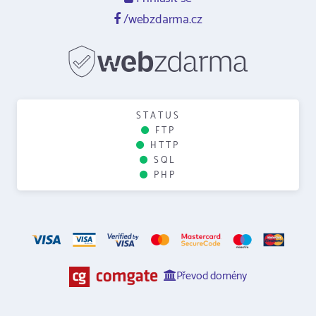
/webzdarma.cz
STATUS
FTP
HTTP
SQL
PHP
Převod domény