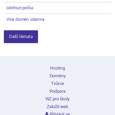
odchozí pošta
Více domén zdarma
Další témata
Hosting
Domény
Tvůrce
Podpora
WZ pro školy
Založit web
Přihlásit se