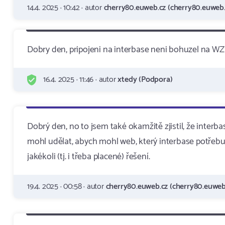
14.4. 2025 · 10:42 · autor
cherry80.euweb.cz (cherry80.euweb.
Dobry den, pripojeni na interbase neni bohuzel na W
16.4. 2025 · 11:46 · autor
xtedy (Podpora)
Dobrý den, no to jsem také okamžitě zjistil, že interb
mohl udělat, abych mohl web, který interbase potřebuj
jakékoli (tj. i třeba placené) řešení.
19.4. 2025 · 00:58 · autor
cherry80.euweb.cz (cherry80.euweb