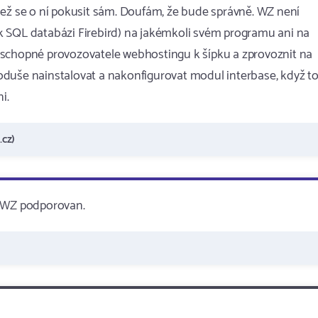
než se o ní pokusit sám. Doufám, že bude správně. WZ není
k SQL databázi Firebird) na jakémkoli svém programu ani na
eschopné provozovatele webhostingu k šípku a zprovoznit na
oduše nainstalovat a nakonfigurovat modul interbase, když t
i.
.cz)
a WZ podporovan.