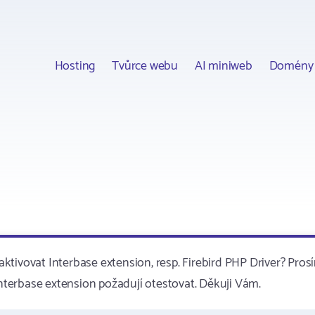
Hosting
Tvůrce webu
AI miniweb
Domény
tivovat Interbase extension, resp. Firebird PHP Driver? Pros
Interbase extension požadují otestovat. Děkuji Vám.