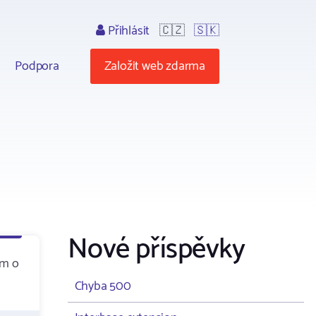
Přihlásit
🇨🇿
🇸🇰
Podpora
Založit web zdarma
Nové příspěvky
ím o
Chyba 500