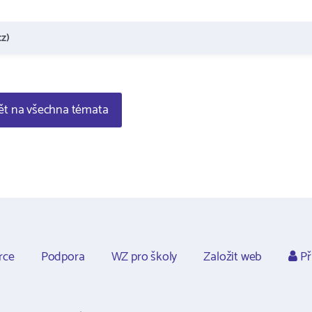
z)
t na všechna témata
rce
Podpora
WZ pro školy
Založit web
Př