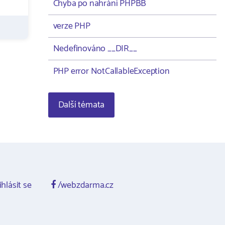
Chyba po nahrání PHPBB
verze PHP
Nedefinováno __DIR__
PHP error NotCallableException
Další témata
ihlásit se
/webzdarma.cz