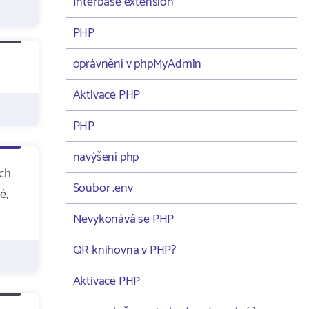
Interbase extension
PHP
oprávnění v phpMyAdmin
Aktivace PHP
PHP
navýšení php
ych
Soubor .env
é,
Nevykonává se PHP
QR knihovna v PHP?
Aktivace PHP