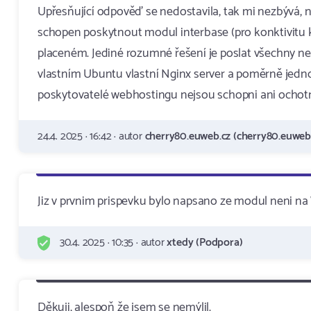
Upřesňující odpověď se nedostavila, tak mi nezbývá, 
schopen poskytnout modul interbase (pro konktivitu 
placeném. Jediné rozumné řešení je poslat všechny n
vlastním Ubuntu vlastní Nginx server a poměrně jedn
poskytovatelé webhostingu nejsou schopni ani ochotn
24.4. 2025 · 16:42 · autor
cherry80.euweb.cz (cherry80.euweb
Jiz v prvnim prispevku bylo napsano ze modul neni n
30.4. 2025 · 10:35 · autor
xtedy (Podpora)
Děkuji, alespoň že jsem se nemýlil.