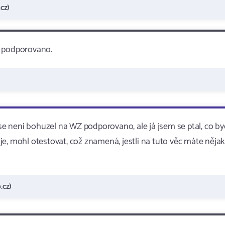
cz)
Z podporovano.
ase neni bohuzel na WZ podporovano, ale já jsem se ptal, co b
e, mohl otestovat, což znamená, jestli na tuto věc máte nějak
.cz)