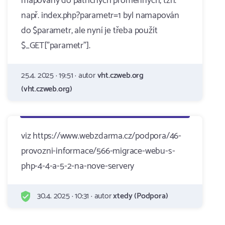
mapovány do patřičných proměnných, tzn.
např. index.php?parametr=1 byl namapován
do $parametr, ale nyní je třeba použít
$_GET["parametr"].
25.4. 2025 · 19:51 · autor
vht.czweb.org
(vht.czweb.org)
viz https://www.webzdarma.cz/podpora/46-
provozni-informace/566-migrace-webu-s-
php-4-4-a-5-2-na-nove-servery
30.4. 2025 · 10:31 · autor
xtedy (Podpora)