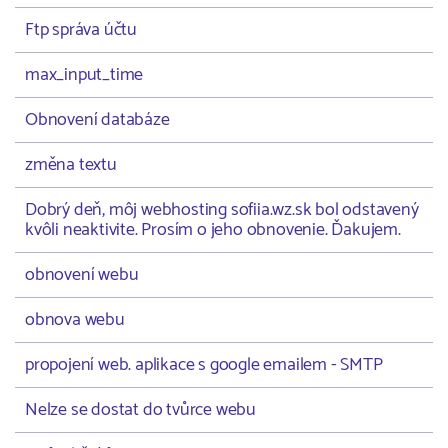
Ftp správa účtu
max_input_time
Obnovení databáze
změna textu
Dobrý deň, môj webhosting sofiia.wz.sk bol odstavený
kvôli neaktivite. Prosím o jeho obnovenie. Ďakujem.
obnovení webu
obnova webu
propojení web. aplikace s google emailem - SMTP
Nelze se dostat do tvůrce webu