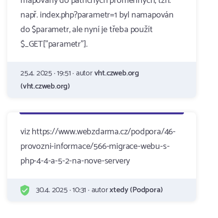
mapovány do patřičných proměnných, tzn.
např. index.php?parametr=1 byl namapován
do $parametr, ale nyní je třeba použít
$_GET["parametr"].
25.4. 2025 · 19:51 · autor
vht.czweb.org
(vht.czweb.org)
viz https://www.webzdarma.cz/podpora/46-
provozni-informace/566-migrace-webu-s-
php-4-4-a-5-2-na-nove-servery
30.4. 2025 · 10:31 · autor
xtedy (Podpora)