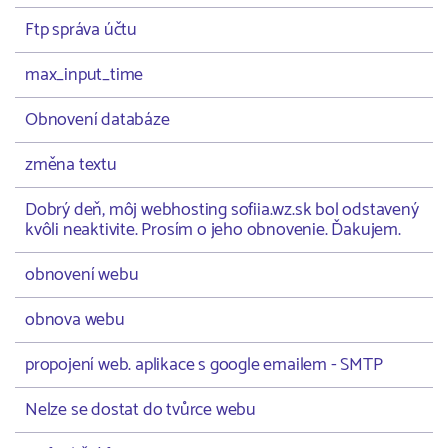
Ftp správa účtu
max_input_time
Obnovení databáze
změna textu
Dobrý deň, môj webhosting sofiia.wz.sk bol odstavený
kvôli neaktivite. Prosím o jeho obnovenie. Ďakujem.
obnovení webu
obnova webu
propojení web. aplikace s google emailem - SMTP
Nelze se dostat do tvůrce webu