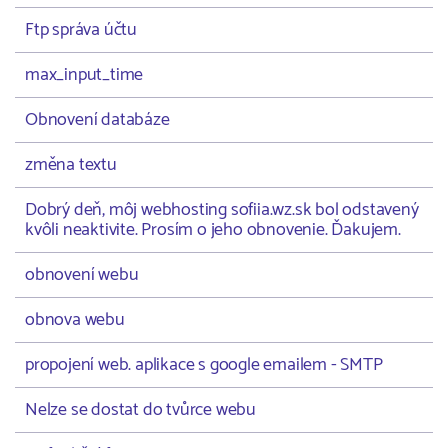
Ftp správa účtu
max_input_time
Obnovení databáze
změna textu
Dobrý deň, môj webhosting sofiia.wz.sk bol odstavený
kvôli neaktivite. Prosím o jeho obnovenie. Ďakujem.
obnovení webu
obnova webu
propojení web. aplikace s google emailem - SMTP
Nelze se dostat do tvůrce webu