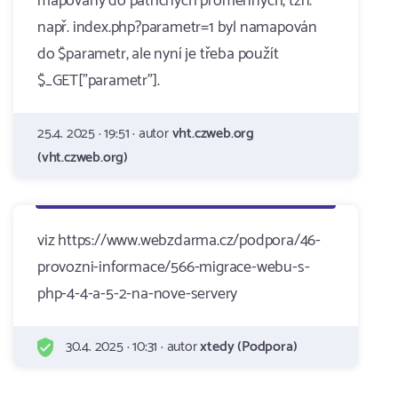
mapovány do patřičných proměnných, tzn.
např. index.php?parametr=1 byl namapován
do $parametr, ale nyní je třeba použít
$_GET["parametr"].
25.4. 2025 · 19:51 · autor
vht.czweb.org
(vht.czweb.org)
viz https://www.webzdarma.cz/podpora/46-
provozni-informace/566-migrace-webu-s-
php-4-4-a-5-2-na-nove-servery
30.4. 2025 · 10:31 · autor
xtedy (Podpora)