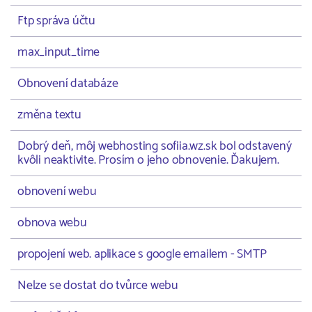
Ftp správa účtu
max_input_time
Obnovení databáze
změna textu
Dobrý deň, môj webhosting sofiia.wz.sk bol odstavený
kvôli neaktivite. Prosím o jeho obnovenie. Ďakujem.
obnovení webu
obnova webu
propojení web. aplikace s google emailem - SMTP
Nelze se dostat do tvůrce webu