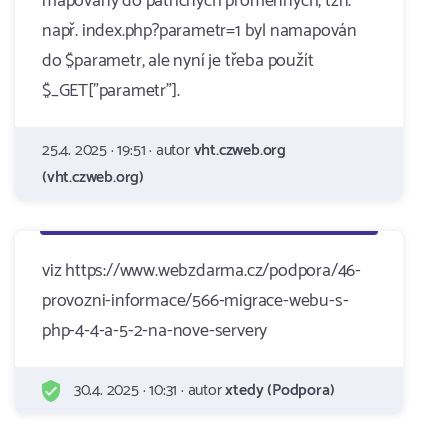
mapovány do patřičných proměnných, tzn.
např. index.php?parametr=1 byl namapován
do $parametr, ale nyní je třeba použít
$_GET["parametr"].
25.4. 2025 · 19:51 · autor
vht.czweb.org
(vht.czweb.org)
viz https://www.webzdarma.cz/podpora/46-
provozni-informace/566-migrace-webu-s-
php-4-4-a-5-2-na-nove-servery
30.4. 2025 · 10:31 · autor
xtedy (Podpora)