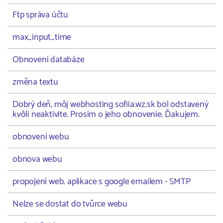
Ftp správa účtu
max_input_time
Obnovení databáze
změna textu
Dobrý deň, môj webhosting sofiia.wz.sk bol odstavený
kvôli neaktivite. Prosím o jeho obnovenie. Ďakujem.
obnovení webu
obnova webu
propojení web. aplikace s google emailem - SMTP
Nelze se dostat do tvůrce webu