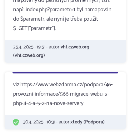
mapovány do patřičných proměnných, tzn.
např. index.php?parametr=1 byl namapován
do $parametr, ale nyní je třeba použít
$_GET["parametr"].
25.4. 2025 · 19:51 · autor
vht.czweb.org
(vht.czweb.org)
viz https://www.webzdarma.cz/podpora/46-
provozni-informace/566-migrace-webu-s-
php-4-4-a-5-2-na-nove-servery
30.4. 2025 · 10:31 · autor
xtedy (Podpora)