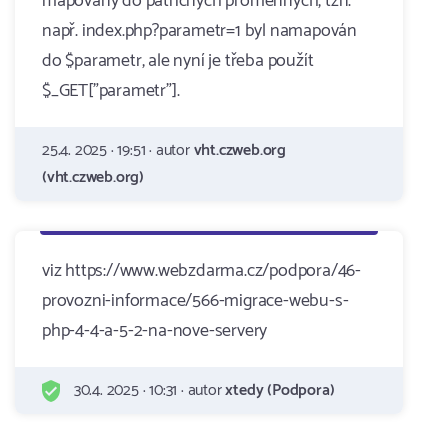
mapovány do patřičných proměnných, tzn.
např. index.php?parametr=1 byl namapován
do $parametr, ale nyní je třeba použít
$_GET["parametr"].
25.4. 2025 · 19:51 · autor
vht.czweb.org
(vht.czweb.org)
viz https://www.webzdarma.cz/podpora/46-
provozni-informace/566-migrace-webu-s-
php-4-4-a-5-2-na-nove-servery
30.4. 2025 · 10:31 · autor
xtedy (Podpora)