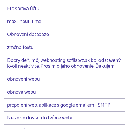
Ftp správa účtu
max_input_time
Obnovení databáze
změna textu
Dobrý deň, môj webhosting sofiia.wz.sk bol odstavený
kvôli neaktivite. Prosím o jeho obnovenie. Ďakujem.
obnovení webu
obnova webu
propojení web. aplikace s google emailem - SMTP
Nelze se dostat do tvůrce webu