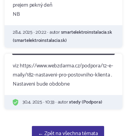
prejem pekný deň
NB
28.4. 2025 · 20:22 · autor
smartelektroinstalacia.sk
(smartelektroinstalacia.sk)
viz https://www.webzdarma.cz/podpora/12-e-
maily/182-nastaveni-pro-postovniho-klienta .
Nastaveni bude obdobne
30.4. 2025 · 10:33 · autor
xtedy (Podpora)
← Zpět na všechna témata