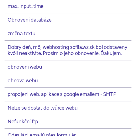
max_input_time
Obnovení databáze
změna textu
Dobrý deň, môj webhosting sofiia.wz.sk bol odstavený
kvôli neaktivite. Prosím o jeho obnovenie. Ďakujem.
obnovení webu
obnova webu
propojení web. aplikace s google emailem - SMTP
Nelze se dostat do tvůrce webu
Nefunkční ftp
Odesílání emailů přes formulář