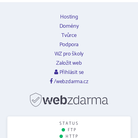
Hosting
Domény
Tvůrce
Podpora
WZ pro školy
Založit web
Přihlásit se
/webzdarma.cz
STATUS
FTP
HTTP