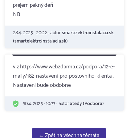
prejem pekný deň
NB
28.4. 2025 · 20:22 · autor
smartelektroinstalacia.sk
(smartelektroinstalacia.sk)
viz https://www.webzdarma.cz/podpora/12-e-
maily/182-nastaveni-pro-postovniho-klienta .
Nastaveni bude obdobne
30.4. 2025 · 10:33 · autor
xtedy (Podpora)
← Zpět na všechna témata