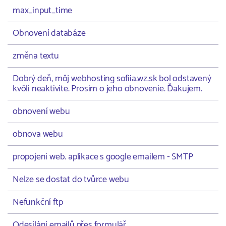
max_input_time
Obnovení databáze
změna textu
Dobrý deň, môj webhosting sofiia.wz.sk bol odstavený
kvôli neaktivite. Prosím o jeho obnovenie. Ďakujem.
obnovení webu
obnova webu
propojení web. aplikace s google emailem - SMTP
Nelze se dostat do tvůrce webu
Nefunkční ftp
Odesílání emailů přes formulář