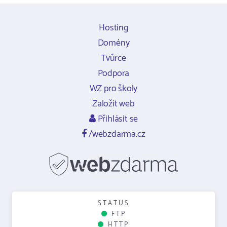
Hosting
Domény
Tvůrce
Podpora
WZ pro školy
Založit web
Přihlásit se
/webzdarma.cz
STATUS
FTP
HTTP