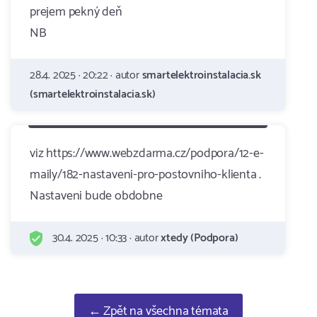
prejem pekný deň
NB
28.4. 2025 · 20:22 · autor
smartelektroinstalacia.sk
(smartelektroinstalacia.sk)
viz https://www.webzdarma.cz/podpora/12-e-
maily/182-nastaveni-pro-postovniho-klienta .
Nastaveni bude obdobne
30.4. 2025 · 10:33 · autor
xtedy (Podpora)
← Zpět na všechna témata