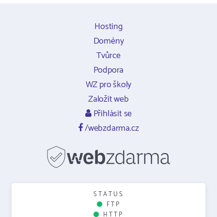
Hosting
Domény
Tvůrce
Podpora
WZ pro školy
Založit web
Přihlásit se
/webzdarma.cz
STATUS
FTP
HTTP