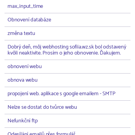
max_input_time
Obnovení databáze
změna textu
Dobrý deň, môj webhosting sofiia.wz.sk bol odstavený
kvôli neaktivite. Prosím o jeho obnovenie. Ďakujem.
obnovení webu
obnova webu
propojení web. aplikace s google emailem - SMTP
Nelze se dostat do tvůrce webu
Nefunkční ftp
Odesílání emailů přes formulář