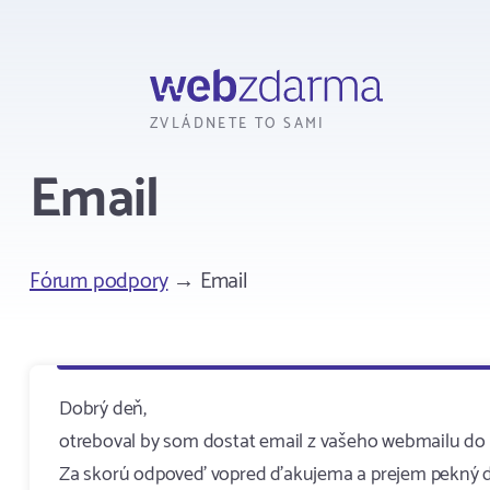
Webzdarma
ZVLÁDNETE TO SAMI
Email
Fórum podpory
→ Email
Dobrý deň,
otreboval by som dostat email z vašeho webmailu do a
Za skorú odpoveď vopred ďakujema a prejem pekný 