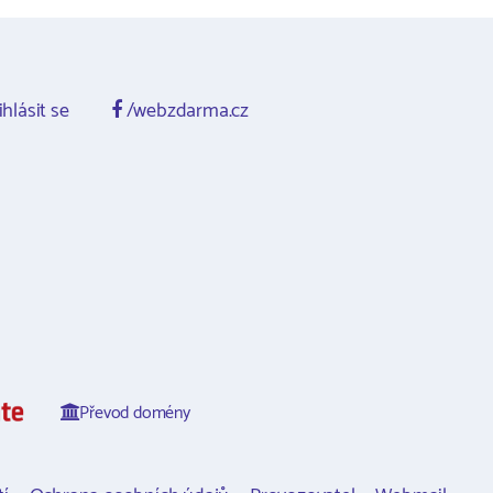
ihlásit se
/webzdarma.cz
Převod domény