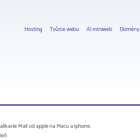
Hosting
Tvůrce webu
AI miniweb
Domény
likacie Mail od apple na Macu a iphone.
deň