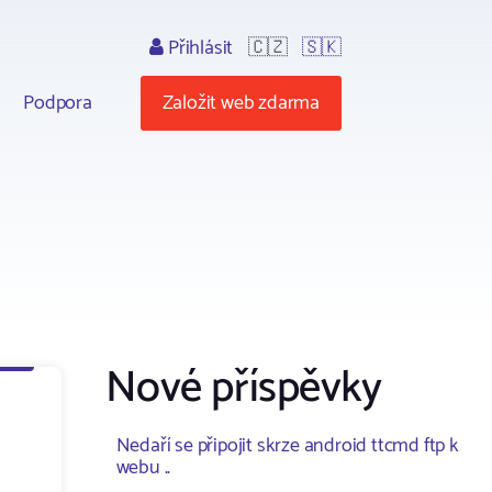
Přihlásit
🇨🇿
🇸🇰
Podpora
Založit web zdarma
Nové příspěvky
Nedaří se připojit skrze android ttcmd ftp k
webu ..