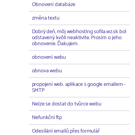
Obnovení databáze
změna textu
Dobrý deň, môj webhosting sofiia.wz.sk bol
odstavený kvôli neaktivite. Prosím o jeho
obnovenie. Ďakujem.
obnovení webu
obnova webu
propojení web. aplikace s google emailem -
SMTP
Nelze se dostat do tvůrce webu
Nefunkční ftp
Odesílání emailů přes formulář