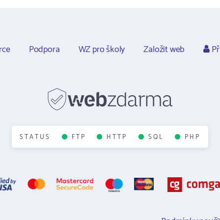
rce
Podpora
WZ pro školy
Založit web
Př
STATUS
FTP
HTTP
SQL
PHP