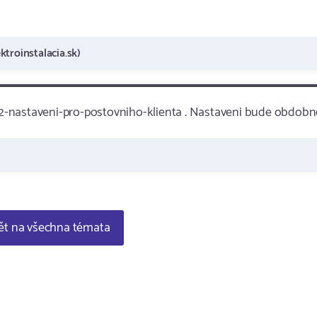
ktroinstalacia.sk)
2-nastaveni-pro-postovniho-klienta . Nastaveni bude obdobn
t na všechna témata