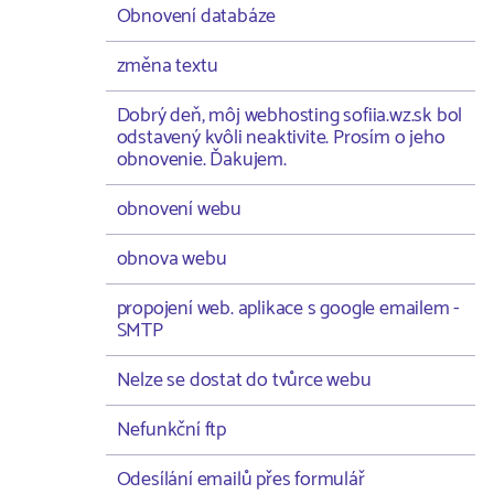
Obnovení databáze
změna textu
Dobrý deň, môj webhosting sofiia.wz.sk bol
odstavený kvôli neaktivite. Prosím o jeho
obnovenie. Ďakujem.
obnovení webu
obnova webu
propojení web. aplikace s google emailem -
SMTP
Nelze se dostat do tvůrce webu
Nefunkční ftp
Odesílání emailů přes formulář