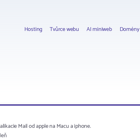
Hosting
Tvůrce webu
AI miniweb
Domény
likacie Mail od apple na Macu a iphone.
deň