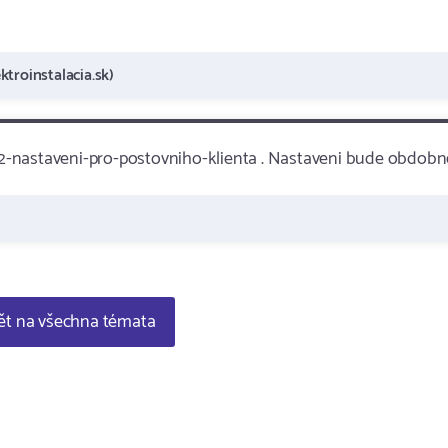
ktroinstalacia.sk)
2-nastaveni-pro-postovniho-klienta . Nastaveni bude obdobn
t na všechna témata