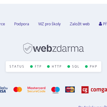
rce
Podpora
WZ pro školy
Založit web
Př
STATUS
FTP
HTTP
SQL
PHP