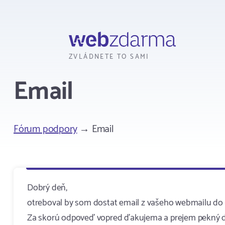
Webzdarma
ZVLÁDNETE TO SAMI
Email
Fórum podpory
→ Email
Dobrý deň,
otreboval by som dostat email z vašeho webmailu do a
Za skorú odpoveď vopred ďakujema a prejem pekný 