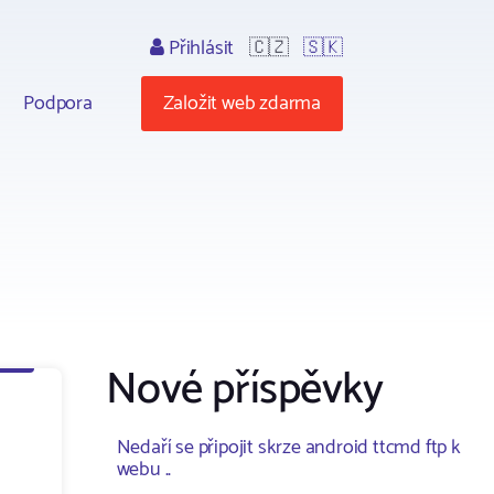
Přihlásit
🇨🇿
🇸🇰
Podpora
Založit web zdarma
Nové příspěvky
Nedaří se připojit skrze android ttcmd ftp k
webu ..