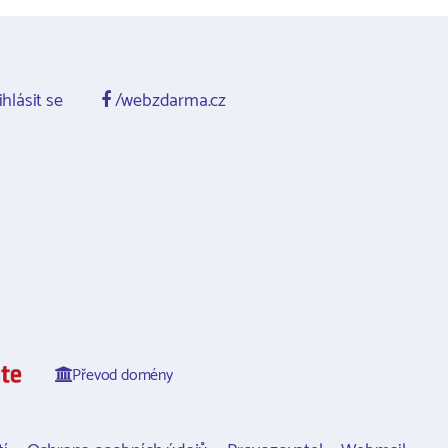
ihlásit se
/webzdarma.cz
Převod domény