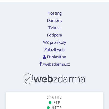
Hosting
Domény
Tvůrce
Podpora
WZ pro školy
Založit web
Přihlásit se
/webzdarma.cz
STATUS
FTP
HTTP