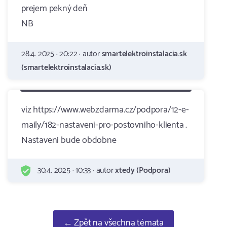
prejem pekný deň
NB
28.4. 2025 · 20:22 · autor
smartelektroinstalacia.sk
(smartelektroinstalacia.sk)
viz https://www.webzdarma.cz/podpora/12-e-
maily/182-nastaveni-pro-postovniho-klienta .
Nastaveni bude obdobne
30.4. 2025 · 10:33 · autor
xtedy (Podpora)
← Zpět na všechna témata