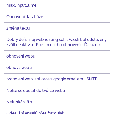
max_input_time
Obnovení databáze
změna textu
Dobrý deň, môj webhosting sofiia.wz.sk bol odstavený
kvôli neaktivite. Prosím o jeho obnovenie. Ďakujem.
obnovení webu
obnova webu
propojení web. aplikace s google emailem - SMTP
Nelze se dostat do tvůrce webu
Nefunkční ftp
Odesílání emailů přes formulář