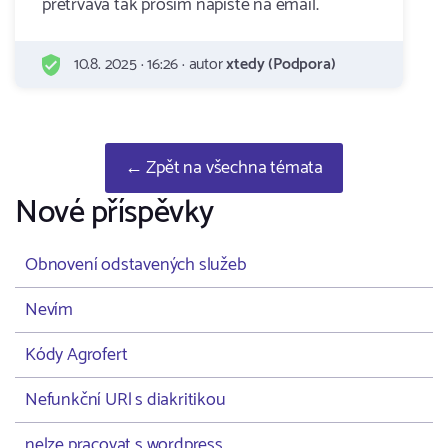
pretrvava tak prosim napiste na email.
10.8. 2025 · 16:26 · autor
xtedy (Podpora)
← Zpět na všechna témata
Nové příspěvky
Obnovení odstavených služeb
Nevím
Kódy Agrofert
Nefunkční URl s diakritikou
nelze pracovat s wordpress