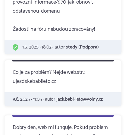
provozni-informace/570-jak-obnovit-
odstavenou-domenu
Žádosti na fóru nebudou zpracovány!
1.5. 2025 · 18:02 · autor
xtedy (Podpora)
Co je za problém? Nejde web.str.:
ujezdskebabileto.cz
9.8. 2025 · 11:05 · autor
jack.babi-leto@volny.cz
Dobry den, web mi funguje. Pokud problem