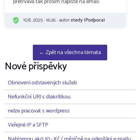
pretrvava tak prosim napiste na email.
10.8. 2025 · 16:26 · autor
xtedy (Podpora)
← Zpět na všechna témata
Nové příspěvky
Obnovení odstavených služeb
Nefunkční URl s diakritikou
nelze pracovat s wordpress
Veřejné IP a SFTP
Nabízenou akci 10,- Kč / měsíčně na odesílání e-mailu