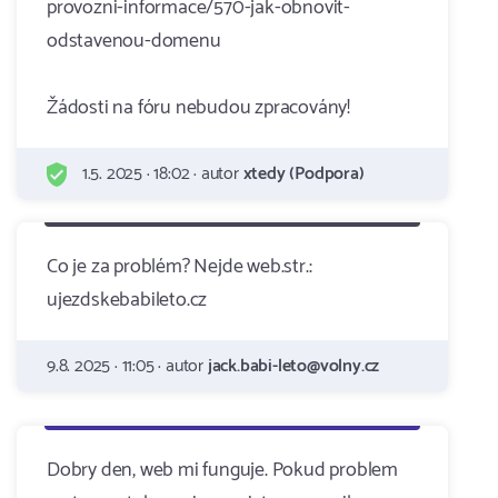
provozni-informace/570-jak-obnovit-
odstavenou-domenu
Žádosti na fóru nebudou zpracovány!
1.5. 2025 · 18:02 · autor
xtedy (Podpora)
Co je za problém? Nejde web.str.:
ujezdskebabileto.cz
9.8. 2025 · 11:05 · autor
jack.babi-leto@volny.cz
Dobry den, web mi funguje. Pokud problem