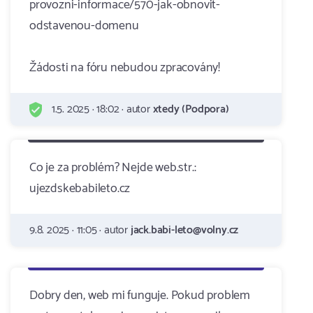
provozni-informace/570-jak-obnovit-
odstavenou-domenu
Žádosti na fóru nebudou zpracovány!
1.5. 2025 · 18:02 · autor
xtedy (Podpora)
Co je za problém? Nejde web.str.:
ujezdskebabileto.cz
9.8. 2025 · 11:05 · autor
jack.babi-leto@volny.cz
Dobry den, web mi funguje. Pokud problem