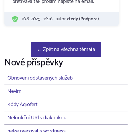
pretrvava tak prosim napiste na email.
10.8. 2025 · 16:26 · autor
xtedy (Podpora)
← Zpět na všechna témata
Nové příspěvky
Obnovení odstavených služeb
Nevím
Kódy Agrofert
Nefunkční URl s diakritikou
nelze pracovat s wordpress