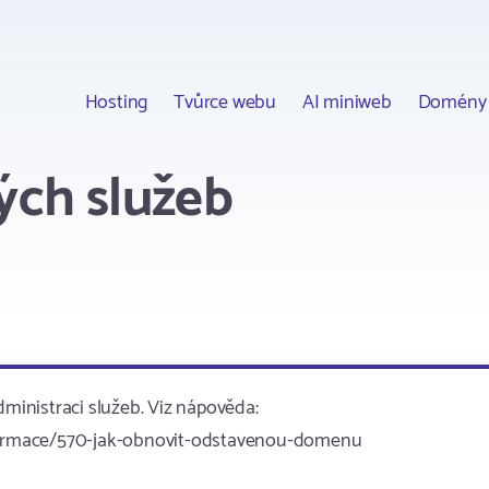
Hosting
Tvůrce webu
AI miniweb
Domény
ých služeb
inistraci služeb. Viz nápověda:
formace/570-jak-obnovit-odstavenou-domenu