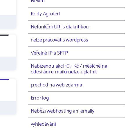
Nevím
Kódy Agrofert
Nefunkční URl s diakritikou
nelze pracovat s wordpress
Veřejné IP a SFTP
Nabízenou akci 10,- Kč / měsíčně na
odesílání e-mailu nelze uplatnit
prechod na web zdarma
Error log
Neběží webhosting ani emaily
vyhledávání