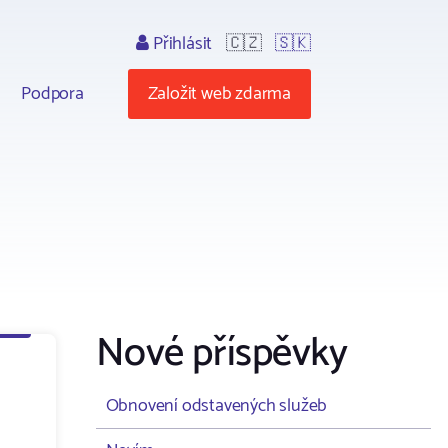
Přihlásit
🇨🇿
🇸🇰
Podpora
Založit web zdarma
Nové příspěvky
Obnovení odstavených služeb