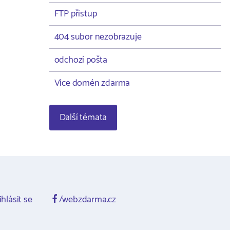
FTP přístup
404 subor nezobrazuje
odchozí pošta
Více domén zdarma
Další témata
ihlásit se
/webzdarma.cz