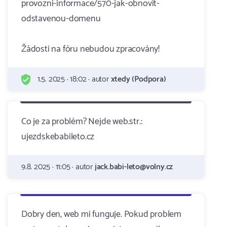
provozni-informace/570-jak-obnovit-
odstavenou-domenu
Žádosti na fóru nebudou zpracovány!
1.5. 2025 · 18:02 · autor
xtedy (Podpora)
Co je za problém? Nejde web.str.:
ujezdskebabileto.cz
9.8. 2025 · 11:05 · autor
jack.babi-leto@volny.cz
Dobry den, web mi funguje. Pokud problem