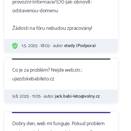
provozni-informace/570-jak-obnovit-
odstavenou-domenu
Žádosti na fóru nebudou zpracovány!
1.5. 2025 · 18:02 · autor
xtedy (Podpora)
Co je za problém? Nejde web.str.:
ujezdskebabileto.cz
9.8. 2025 · 11:05 · autor
jack.babi-leto@volny.cz
Dobry den, web mi funguje. Pokud problem