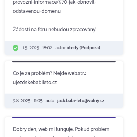
provozni-informace/570-jak-obnovit-
odstavenou-domenu
Žádosti na fóru nebudou zpracovány!
1.5. 2025 · 18:02 · autor
xtedy (Podpora)
Co je za problém? Nejde web.str.:
ujezdskebabileto.cz
9.8. 2025 · 11:05 · autor
jack.babi-leto@volny.cz
Dobry den, web mi funguje. Pokud problem