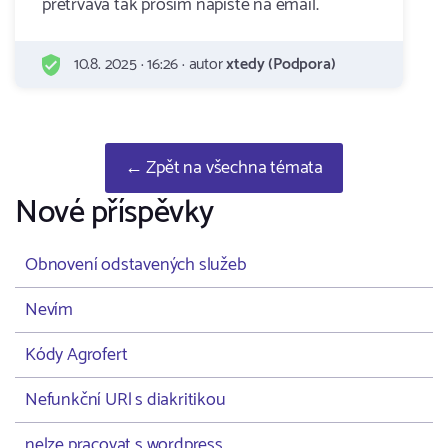
pretrvava tak prosim napiste na email.
10.8. 2025 · 16:26 · autor
xtedy (Podpora)
← Zpět na všechna témata
Nové příspěvky
Obnovení odstavených služeb
Nevím
Kódy Agrofert
Nefunkční URl s diakritikou
nelze pracovat s wordpress