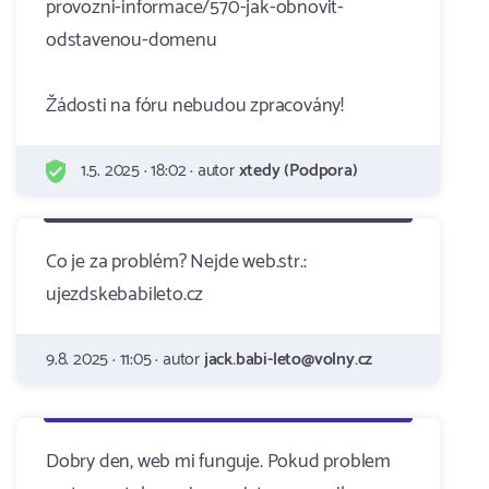
provozni-informace/570-jak-obnovit-
odstavenou-domenu
Žádosti na fóru nebudou zpracovány!
1.5. 2025 · 18:02 · autor
xtedy (Podpora)
Co je za problém? Nejde web.str.:
ujezdskebabileto.cz
9.8. 2025 · 11:05 · autor
jack.babi-leto@volny.cz
Dobry den, web mi funguje. Pokud problem