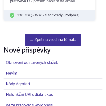
pretrvava tak prosim napiste na email.
10.8. 2025 · 16:26 · autor
xtedy (Podpora)
← Zpět na všechna témata
Nové příspěvky
Obnovení odstavených služeb
Nevím
Kódy Agrofert
Nefunkční URl s diakritikou
nelze pracovat s wordpress