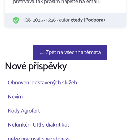
pretrvava tak prosim napiste na email.
10.8. 2025 · 16:26 · autor
xtedy (Podpora)
← Zpět na všechna témata
Nové příspěvky
Obnovení odstavených služeb
Nevím
Kódy Agrofert
Nefunkční URl s diakritikou
nelze pracovat s wordpress