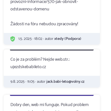
provozni-informace/570-jak-obnovit-
odstavenou-domenu
Žádosti na fóru nebudou zpracovány!
1.5. 2025 · 18:02 · autor
xtedy (Podpora)
Co je za problém? Nejde web.str.:
ujezdskebabileto.cz
9.8. 2025 · 11:05 · autor
jack.babi-leto@volny.cz
Dobry den, web mi funguje. Pokud problem