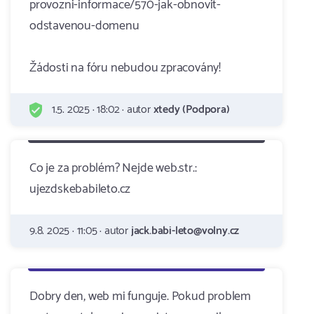
provozni-informace/570-jak-obnovit-
odstavenou-domenu
Žádosti na fóru nebudou zpracovány!
1.5. 2025 · 18:02 · autor
xtedy (Podpora)
Co je za problém? Nejde web.str.:
ujezdskebabileto.cz
9.8. 2025 · 11:05 · autor
jack.babi-leto@volny.cz
Dobry den, web mi funguje. Pokud problem