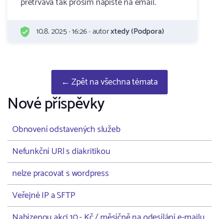
pretrvava tak prosim napiste na email.
10.8. 2025 · 16:26 · autor
xtedy (Podpora)
← Zpět na všechna témata
Nové příspěvky
Obnovení odstavených služeb
Nefunkční URl s diakritikou
nelze pracovat s wordpress
Veřejné IP a SFTP
Nabízenou akci 10,- Kč / měsíčně na odesílání e-mailu