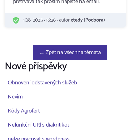
pretrvava tak prosim napiste na email.
10.8. 2025 · 16:26 · autor
xtedy (Podpora)
← Zpět na všechna témata
Nové příspěvky
Obnovení odstavených služeb
Nevím
Kódy Agrofert
Nefunkční URl s diakritikou
nelze pracovat s wordpress