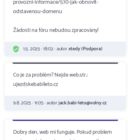
provozni-informace/570-jak-obnovit-
odstavenou-domenu
Žádosti na fóru nebudou zpracovány!
1.5. 2025 · 18:02 · autor
xtedy (Podpora)
Co je za problém? Nejde web.str.:
ujezdskebabileto.cz
9.8. 2025 · 11:05 · autor
jack.babi-leto@volny.cz
Dobry den, web mi funguje. Pokud problem