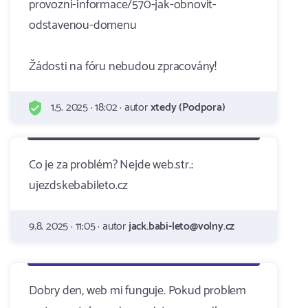
provozni-informace/570-jak-obnovit-
odstavenou-domenu
Žádosti na fóru nebudou zpracovány!
1.5. 2025 · 18:02 · autor
xtedy (Podpora)
Co je za problém? Nejde web.str.:
ujezdskebabileto.cz
9.8. 2025 · 11:05 · autor
jack.babi-leto@volny.cz
Dobry den, web mi funguje. Pokud problem