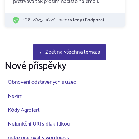
pretrvava tak prosim napiste na email.
10.8. 2025 · 16:26 · autor
xtedy (Podpora)
← Zpět na všechna témata
Nové příspěvky
Obnovení odstavených služeb
Nevím
Kódy Agrofert
Nefunkční URl s diakritikou
nelze pracovat s wordpress