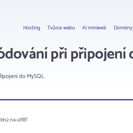
Hosting
Tvůrce webu
AI miniweb
Domény
dování při připojení
řipojení do MySQL
.
atin2 na utf8?