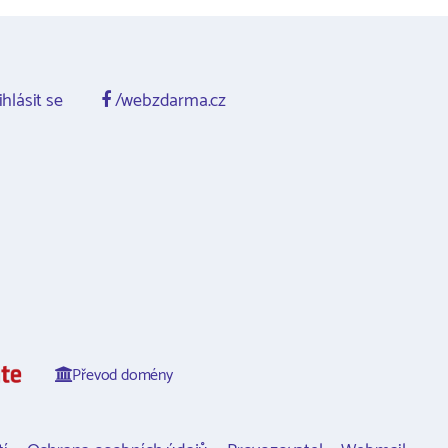
ihlásit se
/webzdarma.cz
Převod domény