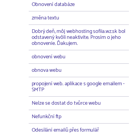
Obnovení databáze
změna textu
Dobrý deň, môj webhosting sofiia.wz.sk bol
odstavený kvôli neaktivite. Prosím o jeho
obnovenie. Ďakujem.
obnovení webu
obnova webu
propojení web. aplikace s google emailem -
SMTP
Nelze se dostat do tvůrce webu
Nefunkční ftp
Odesílání emailů přes formulář