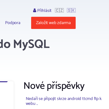
Přihlásit
🇨🇿
🇸🇰
Podpora
Založit web zdarma
 do MySQL
Nové příspěvky
Nedaří se připojit skrze android ttcmd ftp k
webu ..