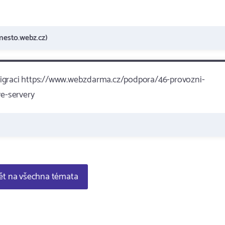
esto.webz.cz)
k migraci https://www.webzdarma.cz/podpora/46-provozni-
e-servery
t na všechna témata