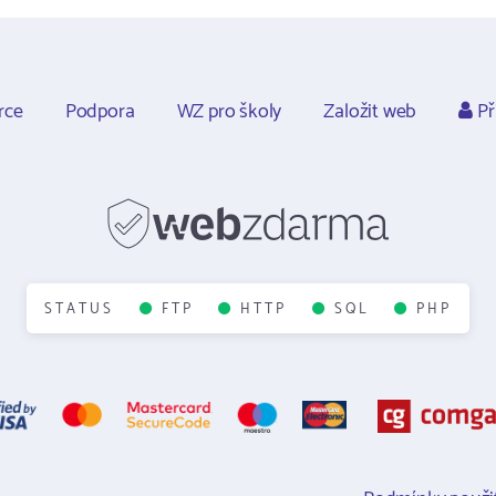
rce
Podpora
WZ pro školy
Založit web
Př
STATUS
FTP
HTTP
SQL
PHP