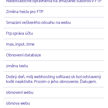
Nedostatočné oprávnenia na zmazanie súborov v FTP
Změna hesla pro FTP
Smazání veškerého obsahu na webu
Ftp správa účtu
max_input_time
Obnovení databáze
změna textu
Dobrý deň, môj webhosting sofiia.wz.sk bol odstavený
kvôli neaktivite. Prosím o jeho obnovenie. Ďakujem.
obnovení webu
obnova webu