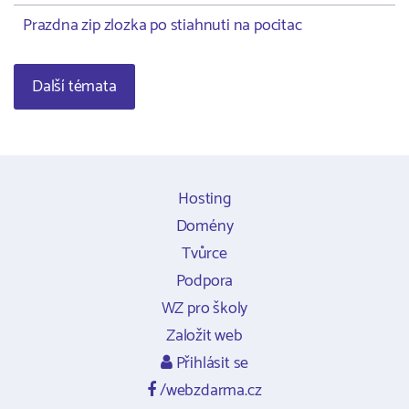
Prazdna zip zlozka po stiahnuti na pocitac
Další témata
Hosting
Domény
Tvůrce
Podpora
WZ pro školy
Založit web
Přihlásit se
/webzdarma.cz