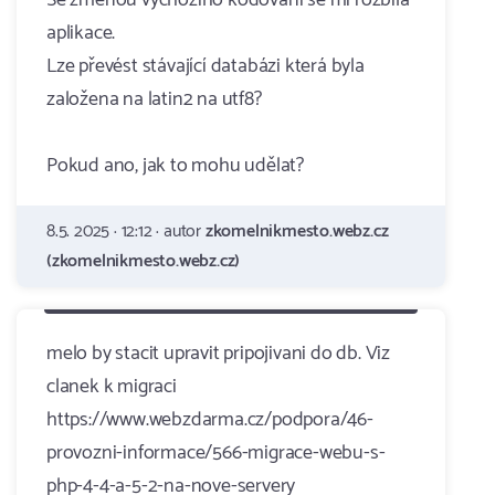
Se změnou výchozího kódování se mi rozbila
aplikace.
Lze převést stávající databázi která byla
založena na latin2 na utf8?
Pokud ano, jak to mohu udělat?
8.5. 2025 · 12:12 · autor
zkomelnikmesto.webz.cz
(zkomelnikmesto.webz.cz)
melo by stacit upravit pripojivani do db. Viz
clanek k migraci
https://www.webzdarma.cz/podpora/46-
provozni-informace/566-migrace-webu-s-
php-4-4-a-5-2-na-nove-servery